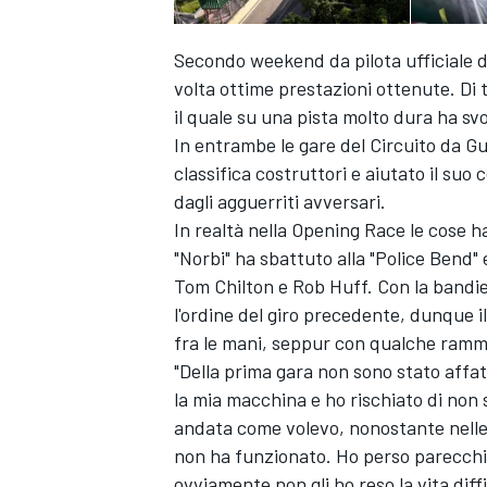
Secondo weekend da pilota ufficiale 
volta ottime prestazioni ottenute. Di 
il quale su una pista molto dura ha sv
In entrambe le gare del Circuito da Gu
classifica costruttori e aiutato il s
dagli agguerriti avversari.
In realtà nella Opening Race le cose 
"Norbi" ha sbattuto alla "Police Bend" 
Tom Chilton e Rob Huff. Con la bandie
l'ordine del giro precedente, dunque
fra le mani, seppur con qualche ramm
"Della prima gara non sono stato affa
la mia macchina e ho rischiato di non
andata come volevo, nonostante nelle 
non ha funzionato. Ho perso parecchie
ovviamente non gli ho reso la vita diff