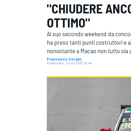
"CHIUDERE ANCOR
MOTOGP
WEC
OTTIMO"
Al suo secondo weekend da concorre
ha preso tanti punti costruttori e aiu
nonostante a Macao non tutto sia a
Francesco Corghi
Pubblicato:
21 nov 2017, 10:44
WRC