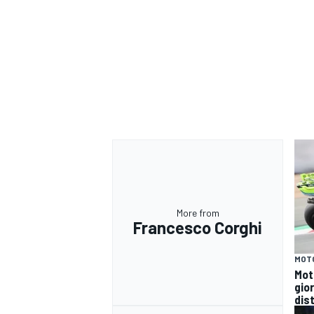
More from
Francesco Corghi
MOT
Mot
RALLY
gio
dist