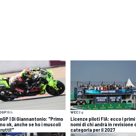
OGP
18 h
WEC
2 g
oGP | Di Giannantonio: "Primo
Licenze piloti FIA: ecco i primi
rno ok, anche se ho i muscoli
nomi di chi andrà in revisione 
rutti!"
categoria per il 2027