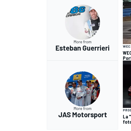
More from
Esteban Guerrieri
WEC
WEC 
Por
More from
PRO
JAS Motorsport
La 
foto