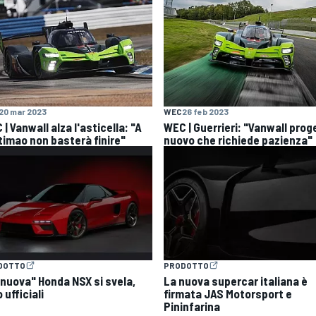
20 mar 2023
WEC
26 feb 2023
| Vanwall alza l'asticella: "A
WEC | Guerrieri: "Vanwall prog
timao non basterà finire"
nuovo che richiede pazienza"
DOTTO
PRODOTTO
"nuova" Honda NSX si svela,
La nuova supercar italiana è
 ufficiali
firmata JAS Motorsport e
Pininfarina