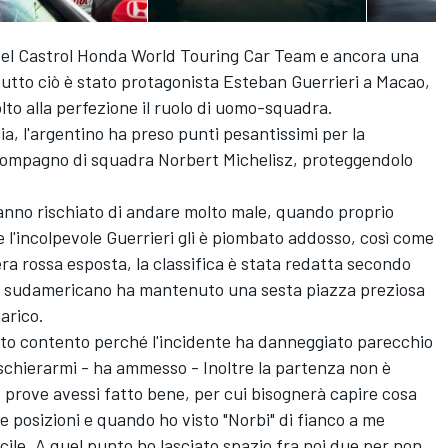
del Castrol Honda World Touring Car Team e ancora una
tutto ciò è stato protagonista Esteban Guerrieri a Macao,
olto alla perfezione il ruolo di uomo-squadra.
ia, l'argentino ha preso punti pesantissimi per la
uo compagno di squadra Norbert Michelisz, proteggendolo
hanno rischiato di andare molto male, quando proprio
e l'incolpevole Guerrieri gli è piombato addosso, così come
ra rossa esposta, la classifica è stata redatta secondo
 il sudamericano ha mantenuto una sesta piazza preziosa
arico.
tto contento perché l'incidente ha danneggiato parecchio
 schierarmi - ha ammesso - Inoltre la partenza non è
prove avessi fatto bene, per cui bisognerà capire cosa
 posizioni e quando ho visto "Norbi" di fianco a me
icile. A quel punto ho lasciato spazio fra noi due per non