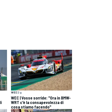
WEC
2 g
WEC | Vosse sorride: "Ora in BMW-
di
WRT c'è la consapevolezza di
cosa stiamo facendo"