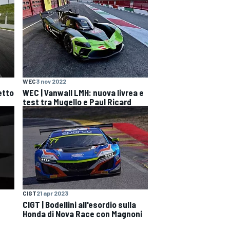
WEC
3 nov 2022
etto
WEC | Vanwall LMH: nuova livrea e
test tra Mugello e Paul Ricard
CIGT
21 apr 2023
CIGT | Bodellini all'esordio sulla
Honda di Nova Race con Magnoni