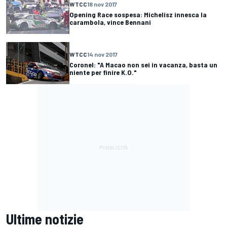
WTCC
18 nov 2017
Opening Race sospesa: Michelisz innesca la
carambola, vince Bennani
WTCC
14 nov 2017
Coronel: "A Macao non sei in vacanza, basta un
niente per finire K.O."
Ultime notizie