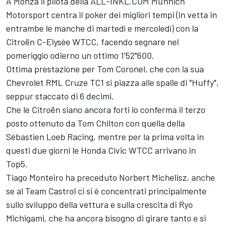
A Monza il pilota della ALL-INKL.COM Münnich
Motorsport centra il poker dei migliori tempi (in vetta in
entrambe le manche di martedì e mercoledì) con la
Citroën C-Elysée WTCC, facendo segnare nel
pomeriggio odierno un ottimo 1'52"600.
Ottima prestazione per Tom Coronel, che con la sua
Chevrolet RML Cruze TC1 si piazza alle spalle di "Huffy",
seppur staccato di 6 decimi.
Che le Citroën siano ancora forti lo conferma il terzo
posto ottenuto da Tom Chilton con quella della
Sébastien Loeb Racing, mentre per la prima volta in
questi due giorni le Honda Civic WTCC arrivano in
Top5.
Tiago Monteiro ha preceduto Norbert Michelisz, anche
se al Team Castrol ci si è concentrati principalmente
sullo sviluppo della vettura e sulla crescita di Ryo
Michigami, che ha ancora bisogno di girare tanto e si