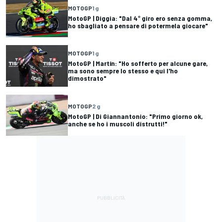
MOTOGP
1 g
MotoGP | Diggia: "Dal 4° giro ero senza gomma,
ho sbagliato a pensare di potermela giocare"
MOTOGP
1 g
MotoGP | Martín: "Ho sofferto per alcune gare,
ma sono sempre lo stesso e qui l'ho
dimostrato"
MOTOGP
2 g
MotoGP | Di Giannantonio: "Primo giorno ok,
anche se ho i muscoli distrutti!"