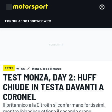
FORMULA 1
MOTOGP
WEC
WRC
TEST
WTCC
Monza, test di marzo
TEST MONZA, DAY 2: HUFF
CHIUDE IN TESTA DAVANTI A
CORONEL
Il britannico e la Citroën si confermano fortissimi,
mentre l'olandese ottiene il secondo crono