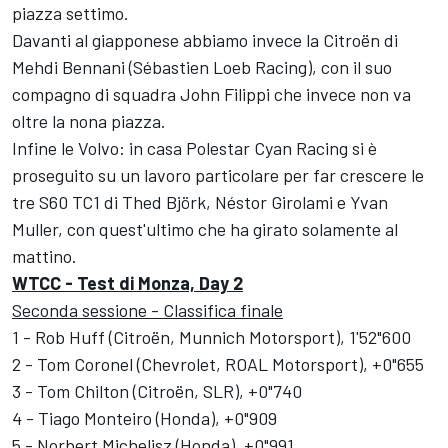
piazza settimo.
Davanti al giapponese abbiamo invece la Citroën di
Mehdi Bennani (Sébastien Loeb Racing), con il suo
compagno di squadra John Filippi che invece non va
oltre la nona piazza.
Infine le Volvo: in casa Polestar Cyan Racing si è
proseguito su un lavoro particolare per far crescere le
tre S60 TC1 di Thed Björk, Néstor Girolami e Yvan
Muller, con quest'ultimo che ha girato solamente al
mattino.
WTCC - Test di Monza, Day 2
Seconda sessione - Classifica finale
1 - Rob Huff (Citroën, Munnich Motorsport), 1'52"600
2 - Tom Coronel (Chevrolet, ROAL Motorsport), +0"655
3 - Tom Chilton (Citroën, SLR), +0"740
4 - Tiago Monteiro (Honda), +0"909
5 - Norbert Michelisz (Honda), +0"991