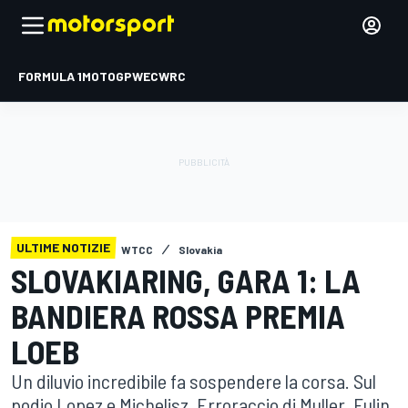
FORMULA 1
MOTOGP
WEC
WRC
ULTIME NOTIZIE
WTCC
Slovakia
SLOVAKIARING, GARA 1: LA
BANDIERA ROSSA PREMIA
LOEB
Un diluvio incredibile fa sospendere la corsa. Sul
podio Lopez e Michelisz. Erroraccio di Muller. Fulin