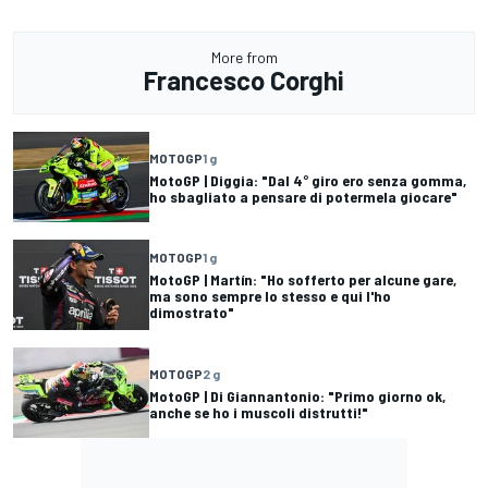
More from
Francesco Corghi
MOTOGP
1 g
MotoGP | Diggia: "Dal 4° giro ero senza gomma,
ho sbagliato a pensare di potermela giocare"
MOTOGP
1 g
MotoGP | Martín: "Ho sofferto per alcune gare,
ma sono sempre lo stesso e qui l'ho
dimostrato"
MOTOGP
2 g
MotoGP | Di Giannantonio: "Primo giorno ok,
anche se ho i muscoli distrutti!"