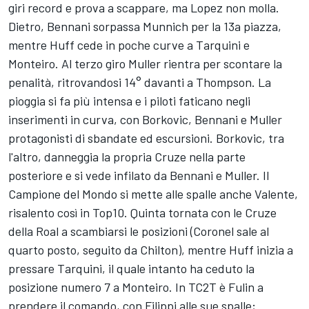
giri record e prova a scappare, ma Lopez non molla.
Dietro, Bennani sorpassa Munnich per la 13a piazza,
mentre Huff cede in poche curve a Tarquini e
Monteiro. Al terzo giro Muller rientra per scontare la
penalità, ritrovandosi 14° davanti a Thompson. La
pioggia si fa più intensa e i piloti faticano negli
inserimenti in curva, con Borkovic, Bennani e Muller
protagonisti di sbandate ed escursioni. Borkovic, tra
l'altro, danneggia la propria Cruze nella parte
posteriore e si vede infilato da Bennani e Muller. Il
Campione del Mondo si mette alle spalle anche Valente,
risalento così in Top10. Quinta tornata con le Cruze
della Roal a scambiarsi le posizioni (Coronel sale al
quarto posto, seguito da Chilton), mentre Huff inizia a
pressare Tarquini, il quale intanto ha ceduto la
posizione numero 7 a Monteiro. In TC2T è Fulin a
prendere il comando, con Filippi alle sue spalle;