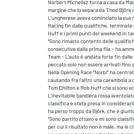
Norbert Michelisz torna a casa da Maca
margine che lo separa da Thed Björk ne
L'ungherese aveva cominciato la sua ri
Racing fin dalle qualifiche, terminate
Huff e i primi punti del weekend in ta
"Sono rimasto contento delle qualific
consecutive dalla prima fila - ha amm
Team - L'auto è andata forte fin dalle
peccato solo non essere arrivati fino al
Nella Opening Race "Norbi" ha centrato
causando fra l'altro una carambola a 
Tom Chilton e Rob Huff che si sono sc
L'inevitabile bandiera rossa sventolat
classifica è stata presa in consideraz
ha perso troppo da Björk, che è giunt
“Sono partito ottavo e mi sono classif
per cui il risultato non è male, ma le