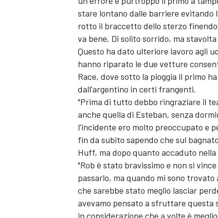
un errore e purtroppo il primo a tam
stare lontano dalle barriere evitando 
rotto il braccetto dello sterzo finend
va bene. Di solito sorrido, ma stavolt
Questo ha dato ulteriore lavoro agli
hanno riparato le due vetture consente
Race, dove sotto la pioggia il primo 
dall'argentino in certi frangenti.
"Prima di tutto debbo ringraziare il t
anche quella di Esteban, senza dormi
l'incidente ero molto preoccupato e p
fin da subito sapendo che sul bagnat
Huff, ma dopo quanto accaduto nella p
"Rob è stato bravissimo e non si vince 
ENDURANCE/GT
passarlo, ma quando mi sono trovato a 
che sarebbe stato meglio lasciar perde
avevamo pensato a sfruttare questa st
in considerazione che a volte è meglio