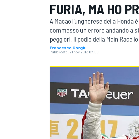
FURIA, MA HO P
MOTOGP
WEC
A Macao l'ungherese della Honda è
commesso un errore andando a sba
peggiori. Il podio della Main Race l
Francesco Corghi
Pubblicato:
21 nov 2017, 07:08
WRC