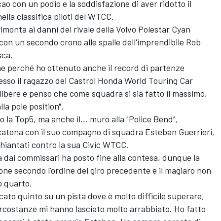
o con un podio e la soddisfazione di aver ridotto il
lla classifica piloti del WTCC.
monta ai danni del rivale della Volvo Polestar Cyan
 con un secondo crono alle spalle dell'imprendibile Rob
sca.
he perché ho ottenuto anche il record di partenze
esso il ragazzo del Castrol Honda World Touring Car
 libere e penso che come squadra si sia fatto il massimo,
la pole position".
 la Top5, ma anche il... muro alla "Police Bend",
catena con il suo compagno di squadra Esteban Guerrieri,
hiantati contro la sua Civic WTCC.
a dai commissari ha posto fine alla contesa, dunque la
ione secondo l'ordine del giro precedente e il magiaro non
o quarto.
icato quinto su un pista dove è molto difficile superare,
 circostanze mi hanno lasciato molto arrabbiato. Ho fatto