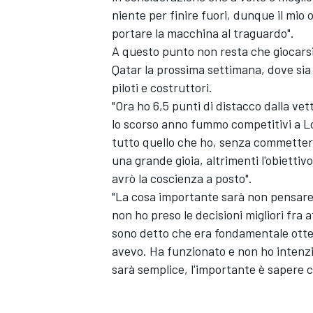
niente per finire fuori, dunque il mio 
portare la macchina al traguardo".
A questo punto non resta che giocarsi 
Qatar la prossima settimana, dove sia 
piloti e costruttori.
"Ora ho 6,5 punti di distacco dalla ve
lo scorso anno fummo competitivi a Lo
tutto quello che ho, senza commettere
una grande gioia, altrimenti l'obietti
avrò la coscienza a posto".
"La cosa importante sarà non pensare t
non ho preso le decisioni migliori fra
sono detto che era fondamentale otten
avevo. Ha funzionato e non ho intenzi
MONOMARCA
sarà semplice, l'importante è sapere 