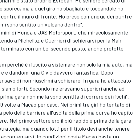
ponarmi è stato proprio Esteban. Ho sempre cercato di
lo sporco, ma a quel giro ho sbagliato e toccandole ho
o contro il muro di fronte. Ho preso comunque dei punti e
a mi sono sentito un vulcano dentro".
 uomini di Honda e JAS Motorsport, che miracolosamente
ndo a Michelisz e Guerrieri di schierarsi per la Main
ha terminato con un bel secondo posto, anche protetto
eam perché è riuscito a sistemare non solo la mia auto, ma
re e dandomi una Civic davvero fantastica. Dopo
ensavo di non riuscirmi a schierare. In gara ho attaccato
o siamo forti. Secondo me eravamo superiori anche ad
rima gara non me la sono sentita di correre dei rischi".
9 volte a Macao per caso. Nei primi tre giri ho tentato di
pelo delle barriere all'uscita della prima curva ho capito
re. Nel primo settore ero il più rapido e prima della gara
rategia, ma quando lotti per il titolo devi anche tenere
 accontentarsi. In condizioni così a Macao basta un