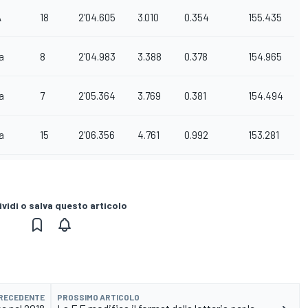
A
18
2'04.605
3.010
0.354
155.435
a
8
2'04.983
3.388
0.378
154.965
a
7
2'05.364
3.769
0.381
154.494
a
15
2'06.356
4.761
0.992
153.281
vidi o salva questo articolo
PRECEDENTE
PROSSIMO ARTICOLO