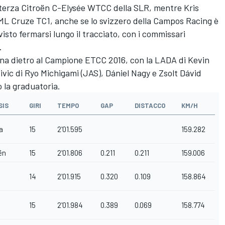
 terza Citroën C-Elysée WTCC della SLR, mentre Kris
 RML Cruze TC1, anche se lo svizzero della Campos Racing è
isto fermarsi lungo il tracciato, con i commissari
.
na dietro al Campione ETCC 2016, con la LADA di Kevin
vic di Ryo Michigami (JAS), Dániel Nagy e Zsolt Dávid
la graduatoria.
SIS
GIRI
TEMPO
GAP
DISTACCO
KM/H
a
15
2'01.595
159.282
ën
15
2'01.806
0.211
0.211
159.006
14
2'01.915
0.320
0.109
158.864
15
2'01.984
0.389
0.069
158.774