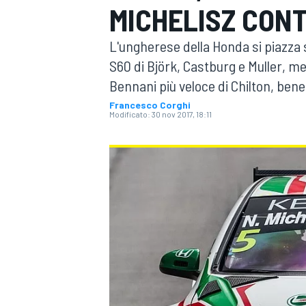
MICHELISZ CON
MOTOGP
WEC
L'ungherese della Honda si piazza 
S60 di Björk, Castburg e Muller, men
Bennani più veloce di Chilton, bene
Francesco Corghi
Modificato:
30 nov 2017, 18:11
WRC