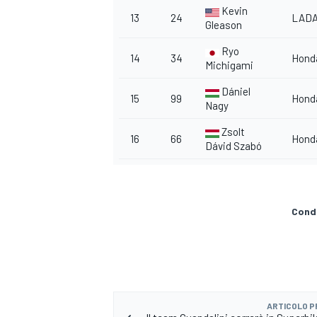
Kevin
13
24
LAD
Gleason
Ryo
14
34
Hond
Michigami
Dániel
15
99
Hond
Nagy
Zsolt
16
66
Hond
Dávid Szabó
Condi
RALLY
ARTICOLO 