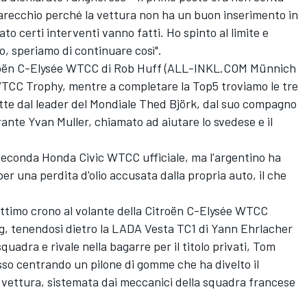
arecchio perché la vettura non ha un buon inserimento in
ato certi interventi vanno fatti. Ho spinto al limite e
, speriamo di continuare così".
itroën C-Elysée WTCC di Rob Huff (ALL-INKL.COM Münnich
l WTCC Trophy, mentre a completare la Top5 troviamo le tre
otte dal leader del Mondiale Thed Björk, dal suo compagno
ante Yvan Muller, chiamato ad aiutare lo svedese e il
 seconda Honda Civic WTCC ufficiale, ma l'argentino ha
r una perdita d'olio accusata dalla propria auto, il che
ettimo crono al volante della Citroën C-Elysée WTCC
g, tenendosi dietro la LADA Vesta TC1 di Yann Ehrlacher
uadra e rivale nella bagarre per il titolo privati, Tom
sso centrando un pilone di gomme che ha divelto il
 vettura, sistemata dai meccanici della squadra francese