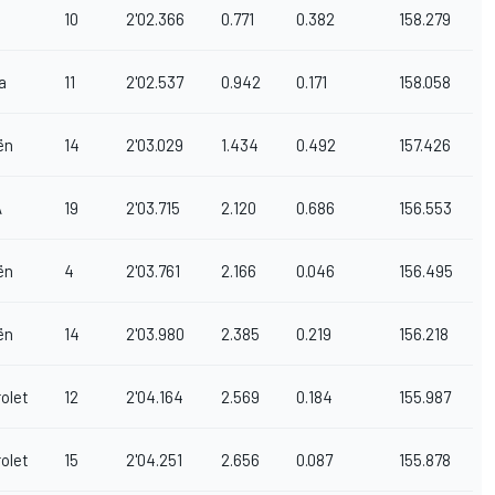
10
2'02.366
0.771
0.382
158.279
a
11
2'02.537
0.942
0.171
158.058
ën
14
2'03.029
1.434
0.492
157.426
A
19
2'03.715
2.120
0.686
156.553
ën
4
2'03.761
2.166
0.046
156.495
ën
14
2'03.980
2.385
0.219
156.218
olet
12
2'04.164
2.569
0.184
155.987
olet
15
2'04.251
2.656
0.087
155.878