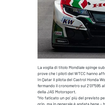
La voglia di titolo Mondiale spinge sub
prove che i piloti del WTCC hanno affr
In Qatar il pilota del Castrol Honda W
fermando il cronometro sul 2'01"595 al
della JAS Motorsport.
"Ho faticato un po' più del previsto 
MONOPOSTO
grip, ma in generale è andata bene - h