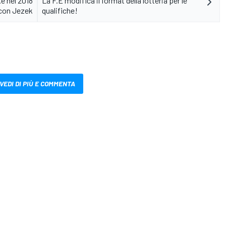
ke nel 2018
La F.E modifica il format della lotteria per le
con Jezek
qualifiche!
VEDI DI PIÙ E COMMENTA