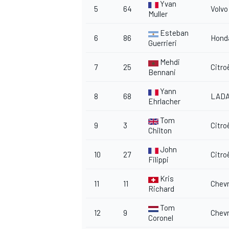
Yvan
5
64
Volvo
Muller
Esteban
6
86
Hond
Guerrieri
Mehdi
7
25
Citro
Bennani
Yann
8
68
LAD
Ehrlacher
Tom
9
3
Citro
Chilton
John
10
27
Citro
Filippi
Kris
11
11
Chevr
Richard
MONOMARCA
Tom
12
9
Chevr
Coronel