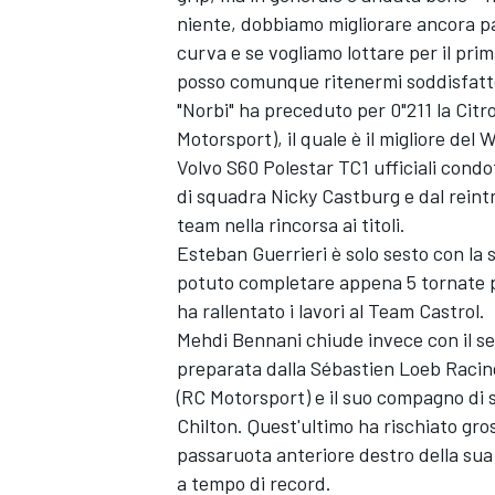
niente, dobbiamo migliorare ancora p
curva e se vogliamo lottare per il prim
posso comunque ritenermi soddisfatto
"Norbi" ha preceduto per 0"211 la C
Motorsport), il quale è il migliore de
Volvo S60 Polestar TC1 ufficiali cond
di squadra Nicky Castburg e dal reintr
team nella rincorsa ai titoli.
Esteban Guerrieri è solo sesto con la
potuto completare appena 5 tornate pe
ha rallentato i lavori al Team Castrol.
Mehdi Bennani chiude invece con il s
preparata dalla Sébastien Loeb Racin
(RC Motorsport) e il suo compagno di sq
Chilton. Quest'ultimo ha rischiato gro
passaruota anteriore destro della sua
a tempo di record.