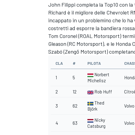
John Filippi completa la Top10 con la
Richard è il migliore delle Chevrolet
incappato in un problemino che lo ha v
costretti ad esporre la bandiera rossa
Tom Coronel (ROAL Motorsport) termi
Gleason (RC Motorsport), e le Honda Ci
Szabó (Zengő Motorsport) completano 
CLA
#
PILOTA
CHAS
Norbert
1
5
Hond
Michelisz
2
12
Rob Huff
Citro
Thed
3
62
Volvo
ENDURANCE/GT
Björk
Nicky
4
63
Volvo
Catsburg