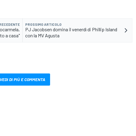
PRECEDENTE
PROSSIMO ARTICOLO
iocarmela,
PJ Jacobsen domina il venerdì di Phillip Island
to a casa"
con la MV Agusta
VEDI DI PIÙ E COMMENTA