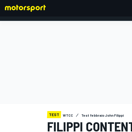
FORMULA 1
TEST
WTCC
Test febbraio John Filippi
FILIPPI CONTEN