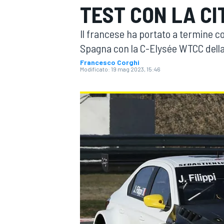
TEST CON LA C
MOTOGP
WEC
Il francese ha portato a termine c
Spagna con la C-Elysée WTCC dell
Francesco Corghi
Modificato:
19 mag 2023, 15:46
WRC