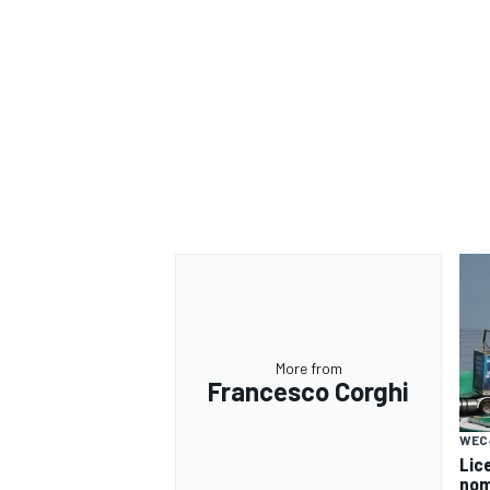
More from
Francesco Corghi
MONOMARCA
WEC
Lice
nomi