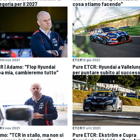
egoria per il 2027
cosa stiamo facendo"
R
10 nov 2021
ETCR
12 giu 2021
R | Adamo: "Flop Hyundai
Pure ETCR: Hyundai a Vallelun
pa mia, cambieremo tutto"
per puntare subito al succes
R
9 nov 2021
ETCR
17 ott 2021
mo: "TCR in stallo, ma non si
Pure ETCR: Ekström e Cupra