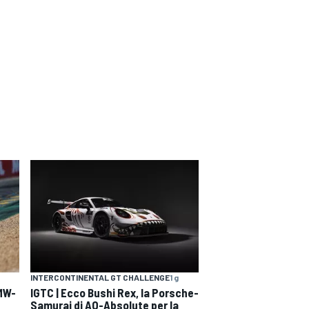
INTERCONTINENTAL GT CHALLENGE
1 g
BMW-
IGTC | Ecco Bushi Rex, la Porsche-
Samurai di AO-Absolute per la