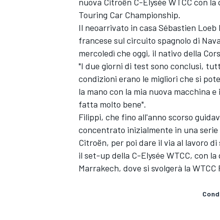
nuova Citroën C-Elysée WTCC con la q
Touring Car Championship.
Il neoarrivato in casa Sébastien Loeb
francese sul circuito spagnolo di Navar
mercoledì che oggi, il nativo della Co
"I due giorni di test sono conclusi, t
condizioni erano le migliori che si pot
la mano con la mia nuova macchina e i
fatta molto bene".
Filippi, che fino all'anno scorso guid
concentrato inizialmente in una serie 
Citroën, per poi dare il via al lavoro 
il set-up della C-Elysée WTCC, con la
Marrakech, dove si svolgerà la WTCC 
Condi