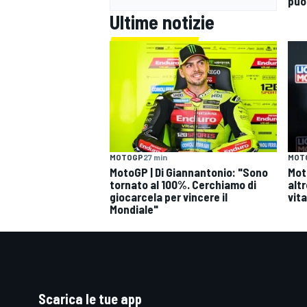
può
Ultime notizie
MOTOGP
27 min
MOT
MotoGP | Di Giannantonio: "Sono
Mot
tornato al 100%. Cerchiamo di
altr
giocarcela per vincere il
vita
Mondiale"
Scarica le tue app