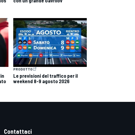
nos
con un grande Gavrilov
PRODOTTO
 in
Le previsioni del traffico per il
ato
weekend 8-9 agosto 2026
Contattaci