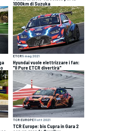
1000km di Suzuka
ETCR
5 mag 2021
ga
Hyundai vuole elettrizzare i fan:
so
"Il Pure ETCR divertirà"
TCR EUROPE
11 ott 2021
TCR Europe: bis Cupra in Gara 2