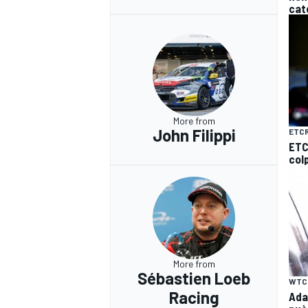
cat
More from
John Filippi
ETC
ETC
col
More from
RALLY
Sébastien Loeb
WTC
Racing
Ada