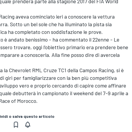
uale prenderà parte alla stagione 2017 del FIA World
 Racing aveva cominciato ieri a conoscere la vettura
ra. Sotto un bel sole che ha illuminato la pista sia
rsica ha completato con soddisfazione le prove.
utto è andato benissimo - ha commentato il 22enne - Le
essero trovare, oggi l'obiettivo primario era prendere bene
mparare a conoscerla. Alla fine posso dire di avercela
ava la Chevrolet RML Cruze TC1 della Campos Racing, si è
di giri per famigliarizzare con la ben più competitiva
di sviluppo vero e proprio cercando di capire come affinare
 quale debutterà in campionato il weekend del 7-9 aprile a
Race of Morocco.
vidi o salva questo articolo