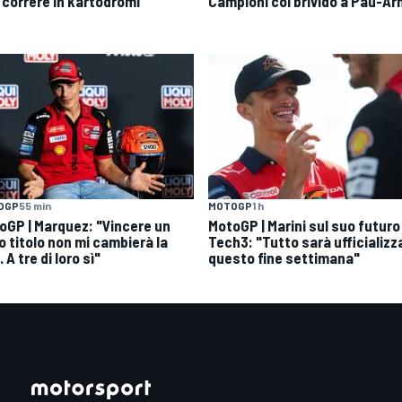
 correre in kartodromi"
Campioni col brivido a Pau-Ar
MOTOGP
1 h
OGP
55 min
MotoGP | Marini sul suo futuro
oGP | Marquez: "Vincere un
Tech3: "Tutto sarà ufficializz
o titolo non mi cambierà la
questo fine settimana"
. A tre di loro sì"