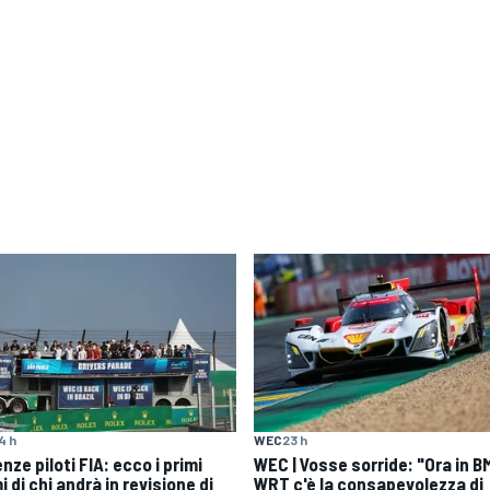
4 h
WEC
23 h
nze piloti FIA: ecco i primi
WEC | Vosse sorride: "Ora in 
 di chi andrà in revisione di
WRT c'è la consapevolezza di