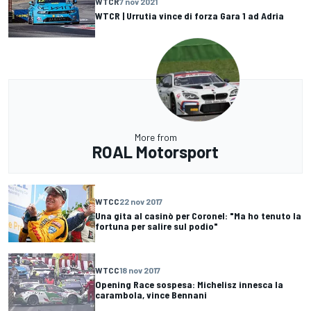
WTCR
7 nov 2021
WTCR | Urrutia vince di forza Gara 1 ad Adria
More from
ROAL Motorsport
WTCC
22 nov 2017
Una gita al casinò per Coronel: "Ma ho tenuto la
fortuna per salire sul podio"
WTCC
18 nov 2017
Opening Race sospesa: Michelisz innesca la
carambola, vince Bennani