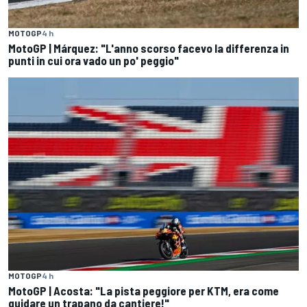
MOTOGP
4 h
MotoGP | Márquez: "L'anno scorso facevo la differenza in
punti in cui ora vado un po' peggio"
MOTOGP
4 h
MotoGP | Acosta: "La pista peggiore per KTM, era come
guidare un trapano da cantiere!"