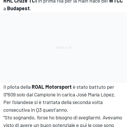
RML Cruze TC1
in prima fila per la Main Race del
WTCC
a
Budapest
.
Il pilota della
ROAL Motorsport
è stato battuto per
0"609 solo dal Campione in carica José María López.
Per l'olandese si è trattata della seconda volta
consecutiva in Q3 quest'anno.
"Sto sognando, forse ho bisogno di svegliarmi. Avevamo
visto di avere un buon potenziale e qui le cose sono