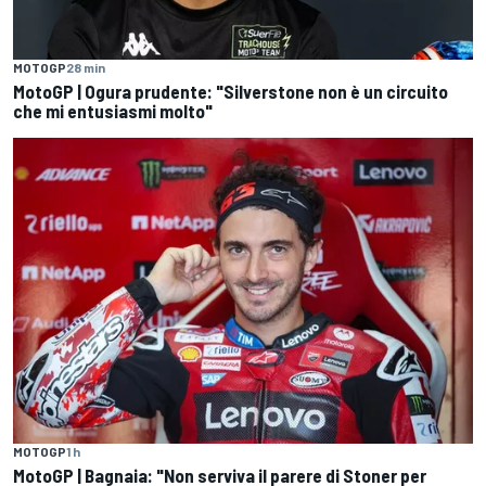
MOTOGP
28 min
MotoGP | Ogura prudente: "Silverstone non è un circuito
che mi entusiasmi molto"
MOTOGP
1 h
MotoGP | Bagnaia: "Non serviva il parere di Stoner per