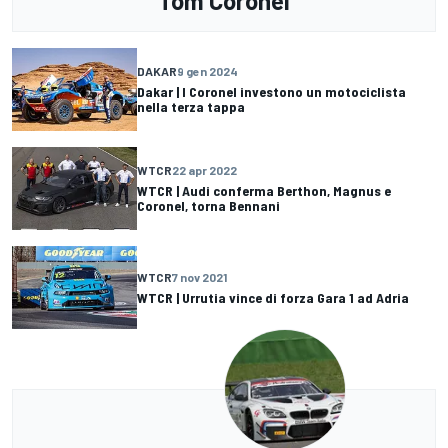
Tom Coronel
DAKAR
9 gen 2024
Dakar | I Coronel investono un motociclista
nella terza tappa
WTCR
22 apr 2022
WTCR | Audi conferma Berthon, Magnus e
Coronel, torna Bennani
WTCR
7 nov 2021
WTCR | Urrutia vince di forza Gara 1 ad Adria