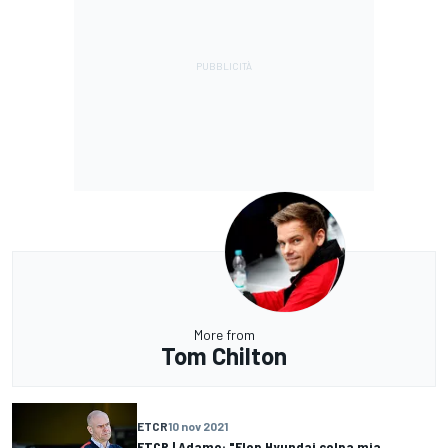
More from
Tom Chilton
ETCR
10 nov 2021
ETCR | Adamo: "Flop Hyundai colpa mia,