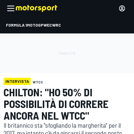
FORMULA 1
MOTOGP
WEC
WRC
INTERVISTA
WTCC
CHILTON: "HO 50% DI
POSSIBILITÀ DI CORRERE
ANCORA NEL WTCC"
Il britannico sta "sfogliando la margherita" per il
2017, ma intanto c'è da giocarsi il secondo posto