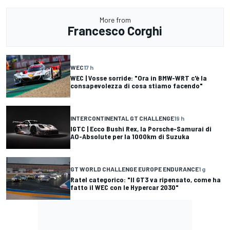
More from
Francesco Corghi
WEC
17 h
WEC | Vosse sorride: "Ora in BMW-WRT c'è la
consapevolezza di cosa stiamo facendo"
INTERCONTINENTAL GT CHALLENGE
19 h
IGTC | Ecco Bushi Rex, la Porsche-Samurai di
AO-Absolute per la 1000km di Suzuka
GT WORLD CHALLENGE EUROPE ENDURANCE
1 g
Ratel categorico: "Il GT3 va ripensato, come ha
fatto il WEC con le Hypercar 2030"