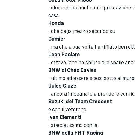
, sfoderando anche una prestazione int
casa
Honda
, che paga mezzo secondo su
Camier
, ma che a sua volta ha rifilato ben ot
Leon Haslam
, ottavo, che ha chiuso alle spalle anc
BMW di Chaz Davies
, ultimo ad essere sceso sotto al muro d
Jules Cluzel
, ancora impegnato a prendere confide
Suzuki del Team Crescent
ENDURANCE/GT
e con il veterano
Ivan Clementi
, staccatissimo con la
BMW della HMT Racing