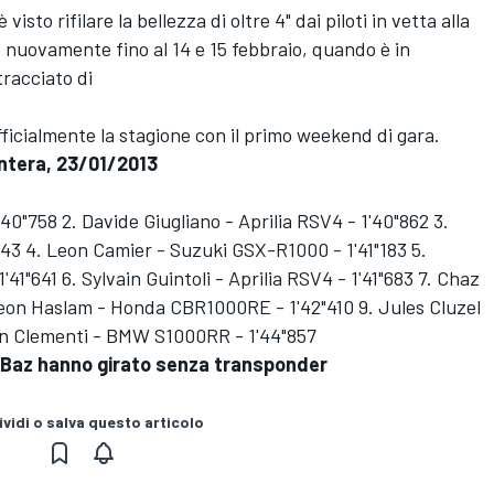
 visto rifilare la bellezza di oltre 4" dai piloti in vetta alla
o nuovamente fino al 14 e 15 febbraio, quando è in
tracciato di
ufficialmente la stagione con il primo weekend di gara.
ntera, 23/01/2013
0"758 2. Davide Giugliano - Aprilia RSV4 - 1'40"862 3.
043 4. Leon Camier - Suzuki GSX-R1000 - 1'41"183 5.
"641 6. Sylvain Guintoli - Aprilia RSV4 - 1'41"683 7. Chaz
eon Haslam - Honda CBR1000RE - 1'42"410 9. Jules Cluzel
an Clementi - BMW S1000RR - 1'44"857
s Baz hanno girato senza transponder
vidi o salva questo articolo