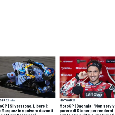
OGP
32 min
MOTOGP
21 h
GP | Silverstone, Libere 1:
MotoGP | Bagnaia: "Non serviva
x Marquez in spolvero davanti
parere di Stoner per rendersi
un ottimo Bezzecchi
conto che guidavo una Ducati