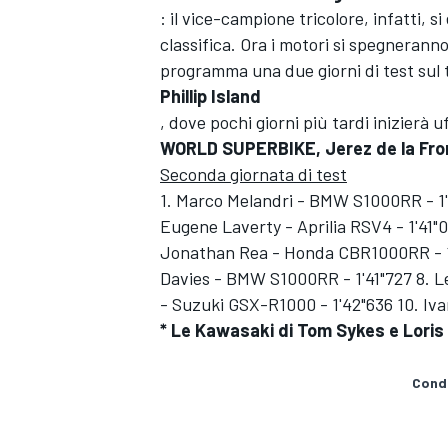
: il vice-campione tricolore, infatti, si è
classifica. Ora i motori si spegnerann
programma una due giorni di test sul 
Phillip Island
, dove pochi giorni più tardi inizierà 
WORLD SUPERBIKE, Jerez de la Fro
Seconda giornata di test
1. Marco Melandri - BMW S1000RR - 1'4
Eugene Laverty - Aprilia RSV4 - 1'41"
Jonathan Rea - Honda CBR1000RR - 1'41
Davies - BMW S1000RR - 1'41"727 8. L
- Suzuki GSX-R1000 - 1'42"636 10. Iv
* Le Kawasaki di Tom Sykes e Lori
MONOMARCA
Condi