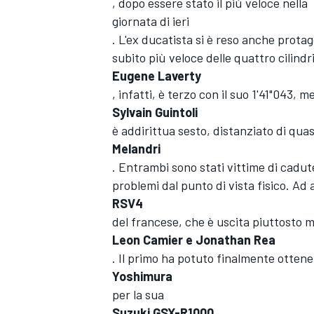
, dopo essere stato il più veloce nella
giornata di ieri
. L'ex ducatista si è reso anche prot
subito più veloce delle quattro cilindr
Eugene Laverty
, infatti, è terzo con il suo 1'41"043, m
Sylvain Guintoli
è addirittua sesto, distanziato di quas
Melandri
. Entrambi sono stati vittime di cadu
problemi dal punto di vista fisico. Ad 
RSV4
del francese, che è uscita piuttosto ma
Leon Camier e Jonathan Rea
. Il primo ha potuto finalmente ottene
Yoshimura
per la sua
Suzuki GSX-R1000