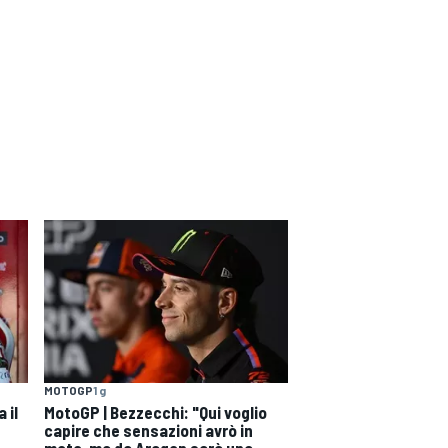
MOTOGP
1 g
 il
MotoGP | Bezzecchi: "Qui voglio
capire che sensazioni avrò in
moto, ma da Aragon sarà una