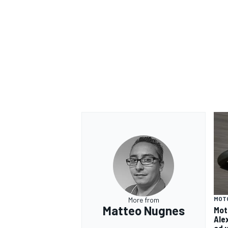
MOT
More from
Matteo Nugnes
Moto
Ale
ad 