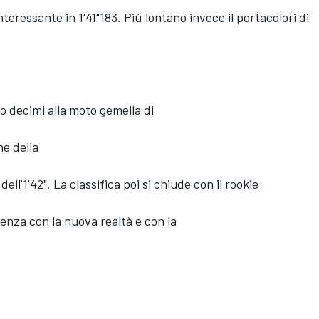
eressante in 1'41"183. Più lontano invece il portacolori di
to decimi alla moto gemella di
he della
ell'1'42". La classifica poi si chiude con il rookie
nza con la nuova realtà e con la