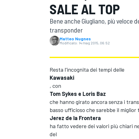
SALE AL TOP
MOTOGP
WEC
Bene anche Giugliano, più veloce de
transponder
Matteo Nugnes
Modificato:
14 mag 2015, 06:52
Resta l'incognita dei tempi delle
Kawasaki
WRC
, con
Tom Sykes e Loris Baz
che hanno girato ancora senza i transp
basso ufficioso che sarebbe il miglior 
Jerez de la Frontera
ha fatto vedere dei valori più chiari 
del