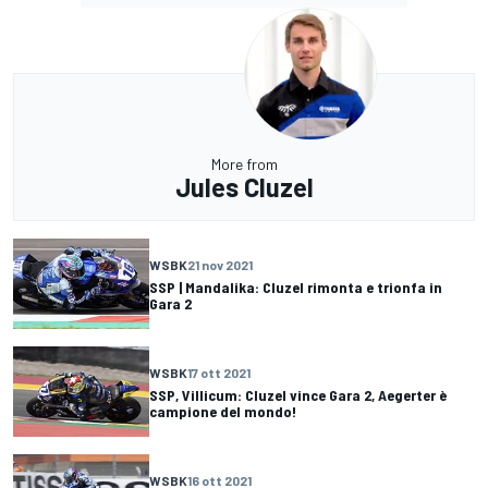
More from
Jules Cluzel
WSBK
21 nov 2021
SSP | Mandalika: Cluzel rimonta e trionfa in
Gara 2
WSBK
17 ott 2021
SSP, Villicum: Cluzel vince Gara 2, Aegerter è
campione del mondo!
WSBK
16 ott 2021