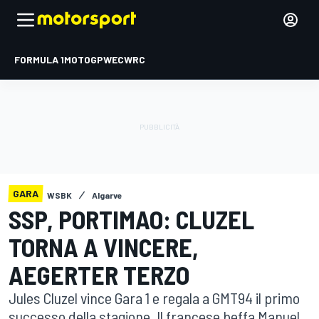
FORMULA 1
MOTOGP
WEC
WRC
GARA
WSBK
Algarve
SSP, PORTIMAO: CLUZEL
TORNA A VINCERE,
AEGERTER TERZO
Jules Cluzel vince Gara 1 e regala a GMT94 il primo
successo della stagione. Il francese beffa Manuel