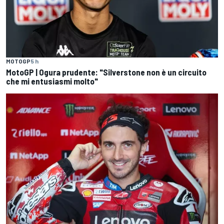
MOTOGP
5 h
MotoGP | Ogura prudente: "Silverstone non è un circuito
che mi entusiasmi molto"