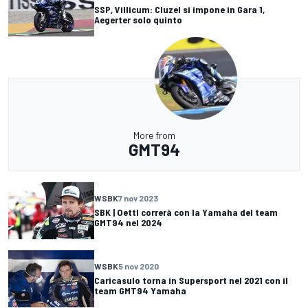
SSP, Villicum: Cluzel si impone in Gara 1,
Aegerter solo quinto
More from
GMT94
WSBK
7 nov 2023
SBK | Oettl correrà con la Yamaha del team
GMT94 nel 2024
WSBK
5 nov 2020
Caricasulo torna in Supersport nel 2021 con il
team GMT94 Yamaha