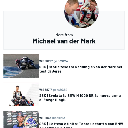
More from
Michael van der Mark
WSBK
27 gen 2024
SBK | Storie tese tra Redding e van der Mark nei
test di Jerez
WSBK
17 gen 2024
SBK | Svelata la BMW M 1000 RR, la nuova arma
di Razgatlioglu
WSBK
3 dic 2023
SBK | L’attesa è finita: Toprak debutta con BMW
a Portimao e Jerez