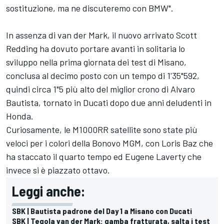
sostituzione, ma ne discuteremo con BMW".
In assenza di van der Mark, il nuovo arrivato
Scott
Redding
ha dovuto portare avanti in solitaria lo
sviluppo nella prima giornata dei test di Misano,
conclusa al decimo posto con un tempo di 1'35"592,
quindi circa 1"5 più alto del miglior crono di
Alvaro
Bautista
, tornato in Ducati dopo due anni deludenti in
Honda.
Curiosamente, le M1000RR satellite sono state più
veloci per i colori della Bonovo MGM, con
Loris Baz
che
ha staccato il quarto tempo ed
Eugene Laverty
che
invece si è piazzato ottavo.
Leggi anche:
SBK | Bautista padrone del Day 1 a Misano con Ducati
SBK | Tegola van der Mark: gamba fratturata, salta i test