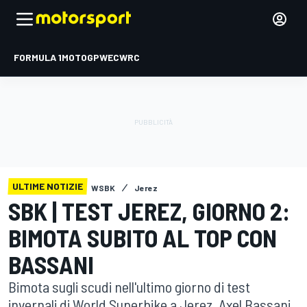
FORMULA 1
MOTOGP
WEC
WRC
ULTIME NOTIZIE
WSBK
Jerez
SBK | TEST JEREZ, GIORNO 2:
BIMOTA SUBITO AL TOP CON
BASSANI
Bimota sugli scudi nell'ultimo giorno di test
invernali di World Superbike a Jerez. Axel Bassani