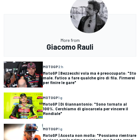
More from
Giacomo Rauli
MOTOGP
2 h
MotoGP | Bezzecchi vola ma è preoccupato: "Sto
male. Fatico a fare qualche giro di fila. Firmerei
per finire le gare"
MOTOGP
1 g
MotoGP | Di Giannantonio: "Sono tornato al
100%. Cerchiamo di giocarcela per vincere il
Mondiale"
MOTOGP
1 g
MotoGP | Acosta non molla: "Possiamo rientrare
in gioco per le prime posizioni, ma basta errori