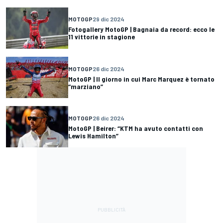
MOTOGP
29 dic 2024
Fotogallery MotoGP | Bagnaia da record: ecco le
11 vittorie in stagione
MOTOGP
26 dic 2024
MotoGP | Il giorno in cui Marc Marquez è tornato
“marziano”
MOTOGP
26 dic 2024
MotoGP | Beirer: “KTM ha avuto contatti con
Lewis Hamilton”