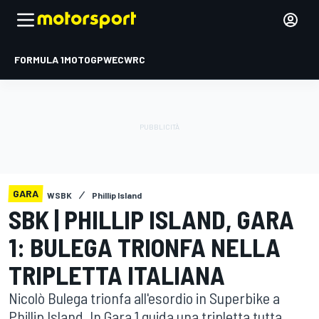
FORMULA 1
MOTOGP
WEC
WRC
GARA
WSBK
Phillip Island
SBK | PHILLIP ISLAND, GARA
1: BULEGA TRIONFA NELLA
TRIPLETTA ITALIANA
Nicolò Bulega trionfa all'esordio in Superbike a
Phillip Island. In Gara 1 guida una tripletta tutta