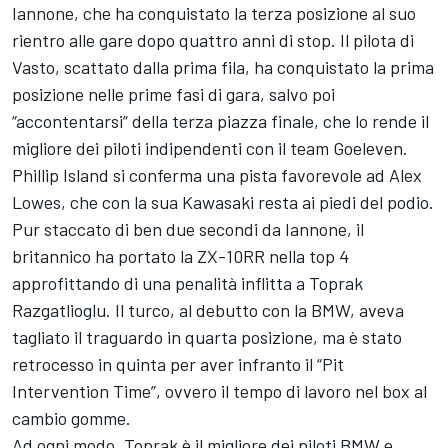
Iannone, che ha conquistato la terza posizione al suo
rientro alle gare dopo quattro anni di stop. Il pilota di
Vasto, scattato dalla prima fila, ha conquistato la prima
posizione nelle prime fasi di gara, salvo poi
“accontentarsi” della terza piazza finale, che lo rende il
migliore dei piloti indipendenti con il team Goeleven.
Phillip Island si conferma una pista favorevole ad
Alex
Lowes
, che con la sua Kawasaki resta ai piedi del podio.
Pur staccato di ben due secondi da Iannone, il
britannico ha portato la ZX-10RR nella top 4
approfittando di una penalità inflitta a
Toprak
Razgatlioglu
. Il turco, al debutto con la BMW, aveva
tagliato il traguardo in quarta posizione, ma è stato
retrocesso in quinta per aver infranto il “Pit
Intervention Time”, ovvero il tempo di lavoro nel box al
cambio gomme.
Ad ogni modo, Toprak è il migliore dei piloti BMW e