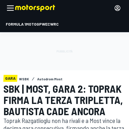
FORMULA 1
MOTOGP
WEC
WRC
GARA
WSBK
Autodrom Most
SBK | MOST, GARA 2: TOPRAK
FIRMA LA TERZA TRIPLETTA,
BAUTISTA CADE ANCORA
Toprak Razgatlioglu non ha rivali e a Most vince la
decima gara consecutiva, firmando anche la terza