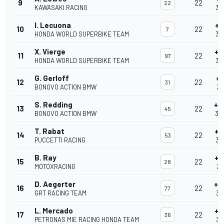
9
22
22
KAWASAKI RACING
34
I. Lecuona
+1
10
22
7
HONDA WORLD SUPERBIKE TEAM
34
X. Vierge
+2
11
22
97
HONDA WORLD SUPERBIKE TEAM
34
G. Gerloff
+2
12
22
31
BONOVO ACTION BMW
34
S. Redding
+2
13
22
45
BONOVO ACTION BMW
34'
T. Rabat
+2
14
22
53
PUCCETTI RACING
34
B. Ray
+2
15
22
28
MOTOXRACING
34
D. Aegerter
+4
16
22
77
GRT RACING TEAM
34
L. Mercado
+5
17
22
36
PETRONAS MIE RACING HONDA TEAM
34