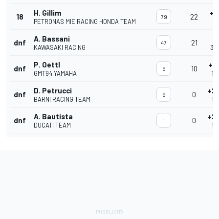
H. Gillim
+5
18
22
79
PETRONAS MIE RACING HONDA TEAM
34
A. Bassani
+
dnf
21
47
KAWASAKI RACING
32'
P. Oettl
+1
dnf
10
5
GMT94 YAMAHA
16
D. Petrucci
+2
dnf
0
9
BARNI RACING TEAM
9.:
A. Bautista
+2
dnf
0
1
DUCATI TEAM
9.: