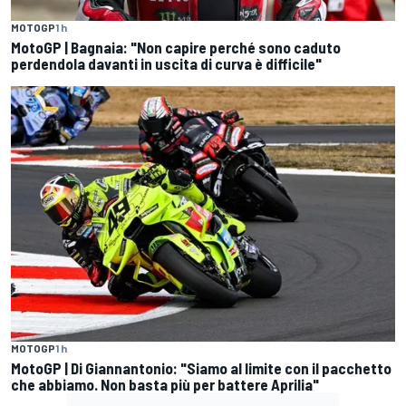
MOTOGP
1 h
MotoGP | Bagnaia: "Non capire perché sono caduto
perdendola davanti in uscita di curva è difficile"
MOTOGP
1 h
MotoGP | Di Giannantonio: "Siamo al limite con il pacchetto
che abbiamo. Non basta più per battere Aprilia"