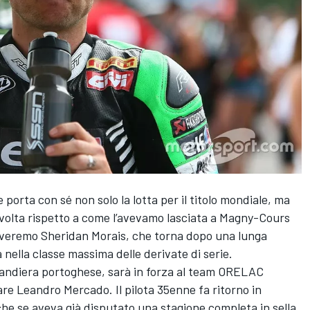
porta con sé non solo la lotta per il titolo mondiale, ma
nvolta rispetto a come l’avevamo lasciata a Magny-Cours
troveremo Sheridan Morais, che torna dopo una lunga
nella classe massima delle derivate di serie.
bandiera portoghese, sarà in forza al team ORELAC
lare Leandro Mercado. Il pilota 35enne fa ritorno in
e se aveva già disputato una stagione completa in sella