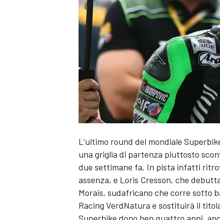
L’ultimo round del mondiale Superbike 
una griglia di partenza piuttosto sco
due settimane fa. In pista infatti ri
assenza, e Loris Cresson, che debutta 
Morais, sudafricano che corre sotto 
Racing VerdNatura e sostituirà il tito
MONOPOSTO
Superbike dopo ben quattro anni, anch