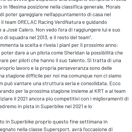
o in 18esima posizione nella classifica generale. Morais
 di poter gareggiare nell’appuntamento di casa nel
 il team ORELAC Racing VerdNatura e guidando
 a José Calero. Non vedo l’ora di raggiungere lui e suo
 di squadra nel 2013, e il resto del team”.
mmenta la scelta e rivela i piani per il prossimo anno:
oter dare a un pilota come Sheridan la possibilità che
re per piloti che hanno il suo talento. Si tratta di una
proprio lavoro e la propria perseveranza sono delle
 una stagione difficile per noi ma comunque non ci siamo
m può vantare una struttura seria e consolidata. Ecco
rando per la prossima stagione insieme al KRT e al team
iziare il 2021 ancora più competitivi con i miglioramenti di
edremo in pista in Superbike nel 2021 e lo
tto in Superbike proprio questo fine settimana in
pegnato nella classe Supersport, avrà l’occasione di