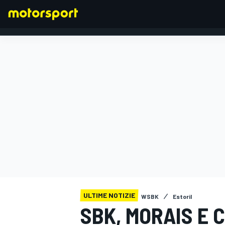
FORMULA 1
ULTIME NOTIZIE
WSBK
Estoril
SBK, MORAIS E 