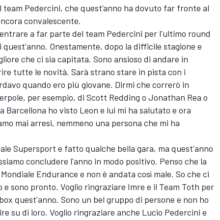
l team Pedercini, che quest’anno ha dovuto far fronte al
 ancora convalescente.
entrare a far parte del team Pedercini per l'ultimo round
quest'anno. Onestamente, dopo la difficile stagione e
liore che ci sia capitata. Sono ansioso di andare in
ire tutte le novità. Sarà strano stare in pista con i
ardavo quando ero più giovane. Dirmi che correrò in
perpole, per esempio, di Scott Redding o Jonathan Rea o
a Barcellona ho visto Leon e lui mi ha salutato e ora
siamo mai arresi, nemmeno una persona che mi ha
ale Supersport e fatto qualche bella gara, ma quest'anno
ossiamo concludere l'anno in modo positivo. Penso che la
 Mondiale Endurance e non è andata così male. So che ci
ro e sono pronto. Voglio ringraziare Imre e il Team Toth per
o box quest'anno. Sono un bel gruppo di persone e non ho
ire su di loro. Voglio ringraziare anche Lucio Pedercini e