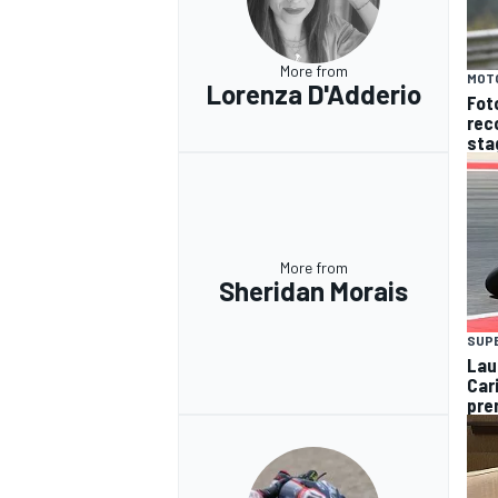
More from
MOT
Lorenza D'Adderio
Fot
reco
sta
More from
Sheridan Morais
SUP
Lau
Car
pre