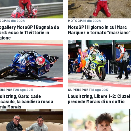
OGP
29 dic 2024
MOTOGP
26 dic 2024
ogallery MotoGP | Bagnaia da
MotoGP | Il giorno in cui Marc
rd: ecco le 11 vittorie in
Marquez è tornato “marziano”
gione
ERSPORT
20 ago 2017
SUPERSPORT
18 ago 2017
sitzring, Gara: cade
Lausitzring, Libere 1-2: Cluzel
icasulo, la bandiera rossa
precede Morais di un soffio
mia Morais