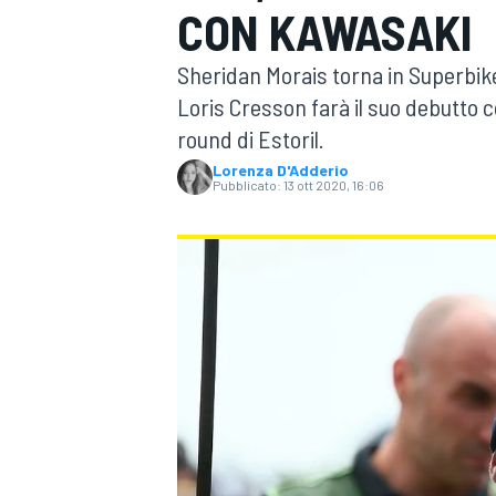
CON KAWASAKI
MOTOGP
WEC
Sheridan Morais torna in Superbik
Loris Cresson farà il suo debutto 
round di Estoril.
Lorenza D'Adderio
Pubblicato:
13 ott 2020, 16:06
WRC