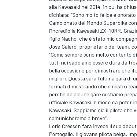
alla Kawasaki nel 2014, in cui ha chius
dichiara: “Sono molto felice e onorato
Campionato del Mondo Superbike con
l’incredibile Kawasaki ZX-10RR. Grazie
figlio Nacho, che è stato mio compagno
José Calero, proprietario del team, co
“Come sempre sono molto contento di p
tutti noi sappiamo essere dura da trova
bella occasione per dimostrare che il 
migliori. Questa sarà l’ultima gara di
fermati dimostrando che il nostro tea
perché da alcune gare ci stiamo prepa
ufficiale Kawasaki in modo da poter in
Kawasaki. Sappiamo già il pilota che v
comunicheremo a breve”.
Loris Cresson farà invece il suo debu
Portogallo. Il giovane pilota belga, im