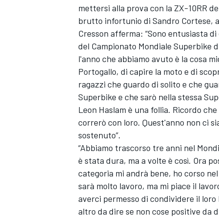
mettersi alla prova con la ZX-10RR de
brutto infortunio di Sandro Cortese,
Cresson afferma: “Sono entusiasta di 
del Campionato Mondiale Superbike di 
l'anno che abbiamo avuto è la cosa mig
Portogallo, di capire la moto e di scopr
ragazzi che guardo di solito e che gu
Superbike e che sarò nella stessa Su
Leon Haslam è una follia. Ricordo che 
correrò con loro. Quest'anno non ci 
sostenuto”.
“Abbiamo trascorso tre anni nel Mondi
è stata dura, ma a volte è così. Ora p
categoria mi andrà bene, ho corso nel
ENDURANCE/GT
sarà molto lavoro, ma mi piace il lavo
averci permesso di condividere il lor
altro da dire se non cose positive da d