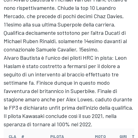
nono rispettivamente. Chiude la top 10
Leandro
Mercado
, che precede di pochi decimi
Chaz Davies
,
11esimo alla sua ultima Superpole della carriera.
Qualifica decisamente sottotono per l’altra Ducati di
Michael Ruben Rinaldi
, solamente 14esimo davanti al
connazionale Samuele Cavalier, 15esimo.
Alvaro Bautista è l’unico dei piloti HRC in pista:
Leon
Haslam
è stato costretto a fermarsi per il dolore a
seguito di un intervento al braccio effettuato tre
settimane fa. Finisce dunque in questo modo
l’avventura del britannico in Superbike. Finale di
stagione amaro anche per
Alex Lowes
, caduto durante
le FP3 e dichiarato unfit prima dell’inizio della qualifica.
Il pilota Kawasaki conclude così il suo 2021, nella
speranza di tornare al 100% nel 2022.
CLA
#
PILOTA
MOTO
GIRI
TE