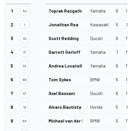
1
Toprak Razgatlıoğlu
Yamaha
6
1'3
54
2
Jonathan Rea
Kawasaki
5
1'
1
3
Scott Redding
Ducati
6
1'3
45
4
Garrett Gerloff
Yamaha
7
1'3
31
5
Andrea Locatelli
Yamaha
6
1'3
55
6
Tom Sykes
BMW
5
1'3
66
7
Axel Bassani
Ducati
6
1'3
47
8
Alvaro Bautista
Honda
5
1'
19
9
Michael van der Mark
BMW
5
1'3
60