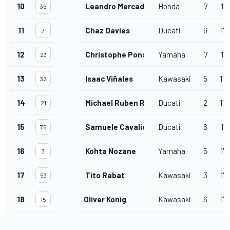
10
Leandro Mercado
Honda
7
1'3
36
11
Chaz Davies
Ducati
6
1'3
7
12
Christophe Ponsson
Yamaha
7
1'3
23
13
Isaac Viñales
Kawasaki
5
1'3
32
14
Michael Ruben Rinaldi
Ducati
2
1'3
21
15
Samuele Cavalieri
Ducati
6
1'3
76
16
Kohta Nozane
Yamaha
5
1'3
3
17
Tito Rabat
Kawasaki
3
1'3
53
18
Oliver Konig
Kawasaki
6
1'3
15