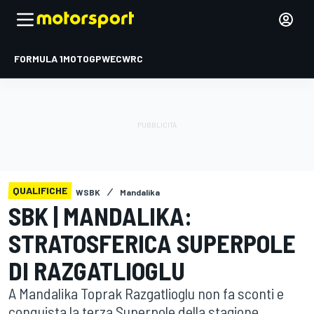
FORMULA 1
MOTOGP
WEC
WRC
QUALIFICHE
WSBK
Mandalika
SBK | MANDALIKA:
STRATOSFERICA SUPERPOLE
DI RAZGATLIOGLU
A Mandalika Toprak Razgatlioglu non fa sconti e
conquista la terza Superpole della stagione,