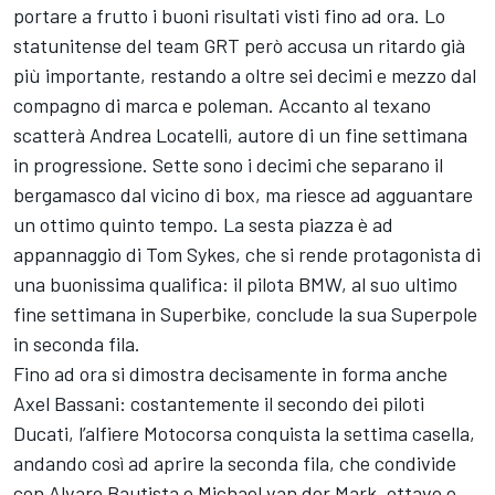
portare a frutto i buoni risultati visti fino ad ora. Lo
statunitense del team GRT però accusa un ritardo già
più importante, restando a oltre sei decimi e mezzo dal
compagno di marca e poleman. Accanto al texano
scatterà
Andrea Locatelli
, autore di un fine settimana
in progressione. Sette sono i decimi che separano il
bergamasco dal vicino di box, ma riesce ad agguantare
un ottimo quinto tempo. La sesta piazza è ad
appannaggio di
Tom Sykes
, che si rende protagonista di
una buonissima qualifica: il pilota BMW, al suo ultimo
fine settimana in Superbike, conclude la sua Superpole
in seconda fila.
Fino ad ora si dimostra decisamente in forma anche
Axel Bassani
: costantemente il secondo dei piloti
Ducati, l’alfiere Motocorsa conquista la settima casella,
andando così ad aprire la seconda fila, che condivide
con
Alvaro Bautista
e
Michael van der Mark
, ottavo e