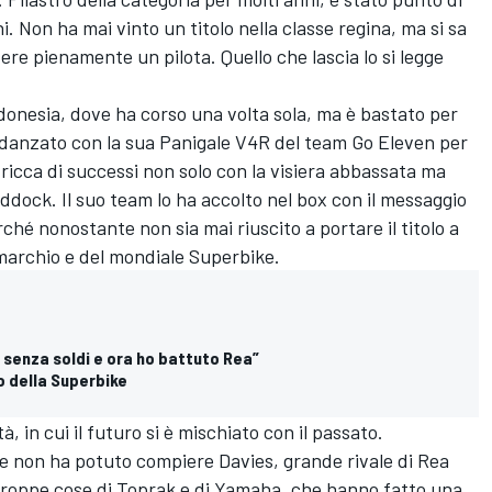
i. Non ha mai vinto un titolo nella classe regina, ma si sa
ere pienamente un pilota. Quello che lascia lo si legge
ndonesia, dove ha corso una volta sola, ma è bastato per
danzato con la sua Panigale V4R del
team Go Eleven
per
 ricca di successi non solo con la visiera abbassata ma
ddock. Il suo team lo ha accolto nel box con il messaggio
rché nonostante non sia mai riuscito a portare il titolo a
 marchio e del mondiale Superbike.
o senza soldi e ora ho battuto Rea”
o della Superbike
à, in cui il futuro si è mischiato con il passato.
he non ha potuto compiere Davies, grande rivale di Rea
 troppe cose di Toprak e di Yamaha, che hanno fatto una