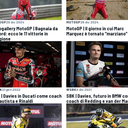
OGP
29 dic 2024
MOTOGP
26 dic 2024
ogallery MotoGP | Bagnaia da
MotoGP | Il giorno in cui Marc
rd: ecco le 11 vittorie in
Marquez è tornato “marziano”
gione
K
21 gen 2022
WSBK
9 dic 2021
 | Davies in Ducati come coach
SBK | Davies, futuro in BMW c
autista e Rinaldi
coach di Redding e van der Ma