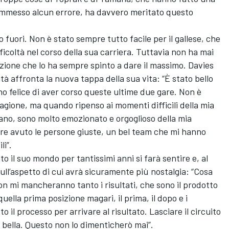
ommesso alcun errore, ha davvero meritato questo
 fuori. Non è stato sempre tutto facile per il gallese, che
ifficoltà nel corso della sua carriera. Tuttavia non ha mai
azione che lo ha sempre spinto a dare il massimo. Davies
tà affronta la nuova tappa della sua vita: “È stato bello
no felice di aver corso queste ultime due gare. Non è
 stagione, ma quando ripenso ai momenti difficili della mia
tano, sono molto emozionato e orgoglioso della mia
ere avuto le persone giuste, un bel team che mi hanno
li”.
o il suo mondo per tantissimi anni si farà sentire e, al
ull’aspetto di cui avrà sicuramente più nostalgia: “Cosa
on mi mancheranno tanto i risultati, che sono il prodotto
uella prima posizione magari, il prima, il dopo e i
il processo per arrivare al risultato. Lasciare il circuito
iù bella. Questo non lo dimenticherò mai”.