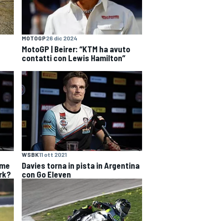
MOTOGP
26 dic 2024
MotoGP | Beirer: “KTM ha avuto
contatti con Lewis Hamilton”
WSBK
11 ott 2021
ome
Davies torna in pista in Argentina
rk?
con Go Eleven