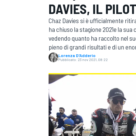
DAVIES, IL PIL
MOTOGP
WEC
Chaz Davies si è ufficialmente riti
ha chiuso la stagione 2021e la sua c
vedendo quanto ha raccolto nel s
pieno di grandi risultati e di un en
Lorenza D'Adderio
Pubblicato:
23 nov 2021, 08:22
WRC