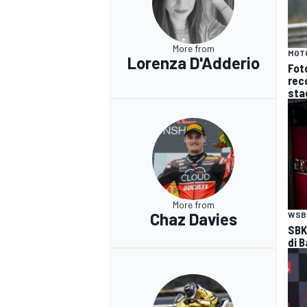
More from
MOT
Lorenza D'Adderio
Fot
reco
sta
More from
Chaz Davies
WSB
SBK
di B