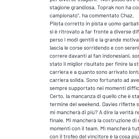
stagione grandiosa. Toprak non ha c
campionato”, ha commentato Chaz.
Pilota corretto in pista e uomo garbato
si è ritrovato a far fronte a diverse d
perso i modi gentili e la grande motiv
lascia le corse sorridendo e con sereni
correre davanti ai fan indonesiani, so
stato il miglior risultato per finire la
carriera e a quanto sono arrivato lon
carriera solida. Sono fortunato ad av
sempre supportato nei momenti diffici
Certo, la mancanza di quello che è stat
termine del weekend, Davies riflette s
mi mancherà di più? A dire la verità n
ENDURANCE/GT
finale. Mi mancherà la costruzione di q
momenti con il team. Mi mancherà tutto 
con il trofeo del vincitore è la cosa p