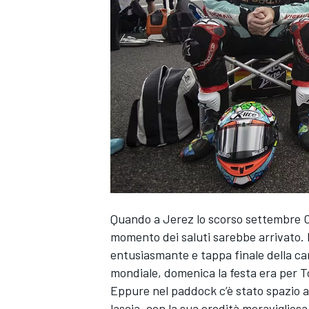
Quando a Jerez lo scorso settembre
momento dei saluti sarebbe arrivato.
entusiasmante e tappa finale della carr
mondiale, domenica la festa era per 
Eppure nel paddock c’è stato spazio a
MONOPOSTO
lascia, con la sua eredità meravigliosa