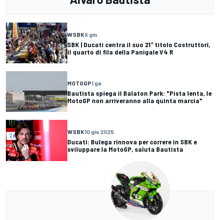
WSBK
9 gm
SBK | Ducati centra il suo 21° titolo Costruttori,
il quarto di fila della Panigale V4 R
MOTOGP
1 ga
Bautista spiega il Balaton Park: "Pista lenta, le
MotoGP non arriveranno alla quinta marcia"
WSBK
10 giu 2025
Ducati: Bulega rinnova per correre in SBK e
sviluppare la MotoGP, saluta Bautista