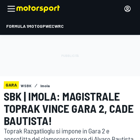
FORMULA 1
MOTOGP
WEC
WRC
GARA
WSBK
Imola
SBK | IMOLA: MAGISTRALE
TOPRAK VINCE GARA 2, CADE
BAUTISTA!
Toprak Razgatlioglu si impone in Gara 2 e
approfitta del clamoroso errore di Alvaro Bautista,