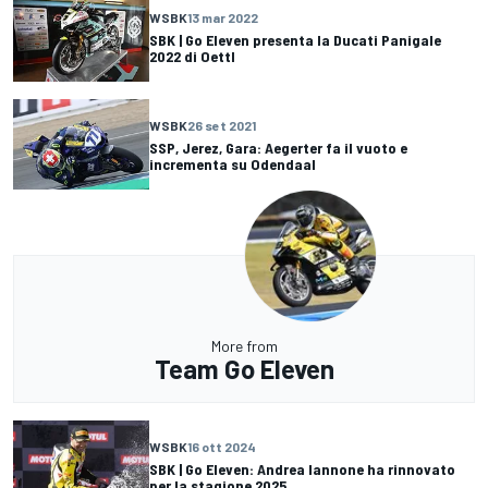
WSBK
13 mar 2022
SBK | Go Eleven presenta la Ducati Panigale
2022 di Oettl
WSBK
26 set 2021
SSP, Jerez, Gara: Aegerter fa il vuoto e
incrementa su Odendaal
More from
Team Go Eleven
WSBK
16 ott 2024
SBK | Go Eleven: Andrea Iannone ha rinnovato
per la stagione 2025