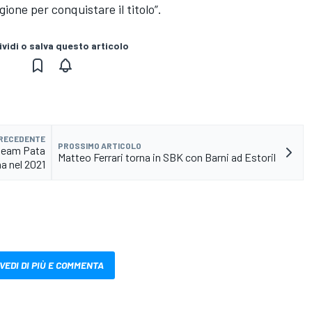
gione per conquistare il titolo”.
vidi o salva questo articolo
PRECEDENTE
PROSSIMO ARTICOLO
l team Pata
Matteo Ferrari torna in SBK con Barni ad Estoril
a nel 2021
VEDI DI PIÙ E COMMENTA