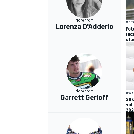
More from
MOT
Lorenza D'Adderio
Fot
reco
sta
More from
WSB
Garrett Gerloff
SBK 
sul
202