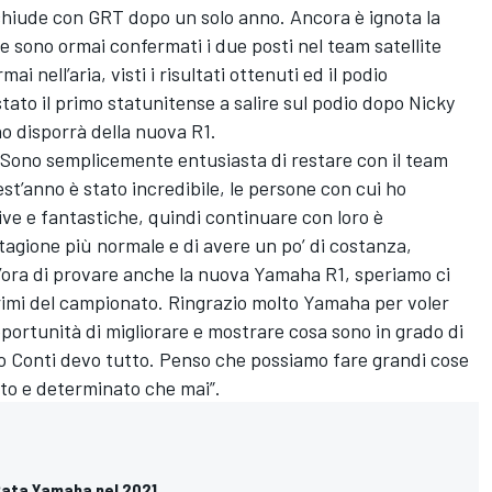
chiude con GRT dopo un solo anno. Ancora è ignota la
re sono ormai confermati i due posti nel team satellite
 nell’aria, visti i risultati ottenuti ed il podio
stato il primo statunitense a salire sul podio dopo Nicky
no disporrà della nuova R1.
“Sono semplicemente entusiasta di restare con il team
t’anno è stato incredibile, le persone con cui ho
ive e fantastiche, quindi continuare con loro è
tagione più normale e di avere un po’ di costanza,
’ora di provare anche la nuova Yamaha R1, speriamo ci
primi del campionato. Ringrazio molto Yamaha per voler
portunità di migliorare e mostrare cosa sono in grado di
po Conti devo tutto. Penso che possiamo fare grandi cose
to e determinato che mai”.
m Pata Yamaha nel 2021