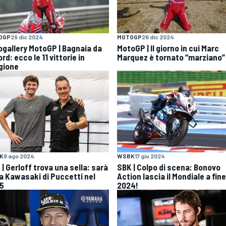
OGP
29 dic 2024
MOTOGP
26 dic 2024
ogallery MotoGP | Bagnaia da
MotoGP | Il giorno in cui Marc
rd: ecco le 11 vittorie in
Marquez è tornato “marziano”
gione
K
8 ago 2024
WSBK
17 giu 2024
| Gerloff trova una sella: sarà
SBK | Colpo di scena: Bonovo
la Kawasaki di Puccetti nel
Action lascia il Mondiale a fine
5
2024!