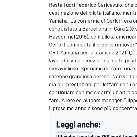
Resta fuori Federico Caricasulo, che 
destinazione del pilota italiano, ment
Yamaha. La conferma di Gerloff era ormai
conquistato a Barcellona in Gara 2 (è 
Hayden nel 2016), ed il pilota america
Gerloff commenta il proprio rinnovo: 
GRT Yamaha per la stagione 2021. Ques
lavorato sono eccezionali, molto posit
meraviglioso. Speriamo di avere una s
sarebbe grandioso per me. Non vedo l
dia più prestazioni per lottare con i 
continuare con me e darmi un’altra op
fare. A loro ed al team manager Filip
il prossimo anno e sono più concentra
Leggi anche:
Ufficiale: Locatelli in SBK con il tea