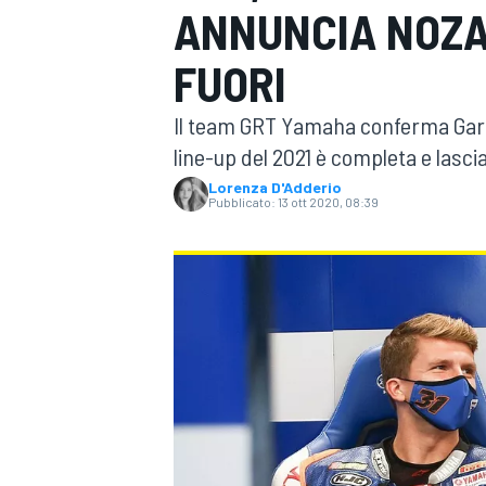
ANNUNCIA NOZA
MOTOGP
WEC
FUORI
Il team GRT Yamaha conferma Garre
line-up del 2021 è completa e lasci
Lorenza D'Adderio
Pubblicato:
13 ott 2020, 08:39
WRC