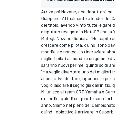
Arriva poi Nozane, che debutterà nel 
Giappone. Attualmente è leader del C
del titolo, avendo vinto tutte le gare 
disputato una gara in MotoGP con la 
Motegi. Nozane dichiara: “Ho capito c
crescere come pilota, quindi sono dav
mondiale e non posso ringraziare abb
migliori piloti al mondo e su gomme dive
saranno nuovi per me, quindi so di an
“Ma voglio diventare uno dei migliori t
aspettative dei fan giapponesi e per c
Voglio lasciare il segno già dall’inizio,
Mi unisco al team GRT Yamaha e Garret
ENDURANCE/GT
d’esordio, quindi so quanto sono forti 
anno. Siamo nel pieno del Campionato 
quindi l’obiettivo è arrivare in Superb