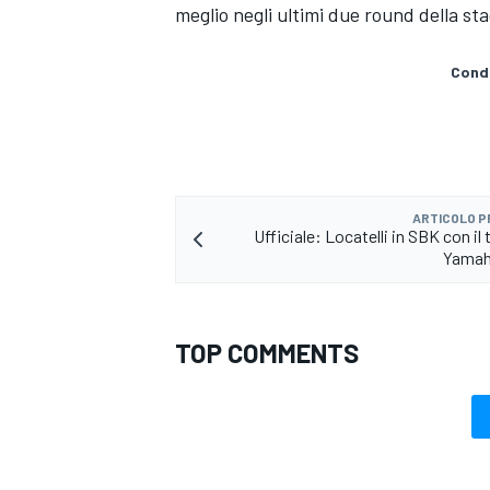
meglio negli ultimi due round della sta
Condi
ARTICOLO 
Ufficiale: Locatelli in SBK con i
Yamah
TOP COMMENTS
MONOMARCA