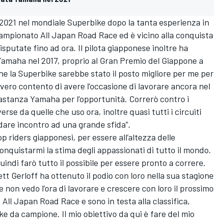
2021 nel mondiale Superbike dopo la tanta esperienza in
ampionato All Japan Road Race ed è vicino alla conquista
disputate fino ad ora. Il pilota giapponese inoltre ha
Yamaha nel 2017, proprio al Gran Premio del Giappone a
he la Superbike sarebbe stato il posto migliore per me per
vero contento di avere l’occasione di lavorare ancora nel
astanza Yamaha per l’opportunità. Correrò contro i
rse da quelle che uso ora, inoltre quasi tutti i circuiti
dare incontro ad una grande sfida”.
op riders giapponesi, per essere all’altezza delle
onquistarmi la stima degli appassionati di tutto il mondo.
 quindi farò tutto il possibile per essere pronto a correre.
t Gerloff ha ottenuto il podio con loro nella sua stagione
e non vedo l’ora di lavorare e crescere con loro il prossimo
All Japan Road Race e sono in testa alla classifica,
ike da campione. Il mio obiettivo da qui è fare del mio