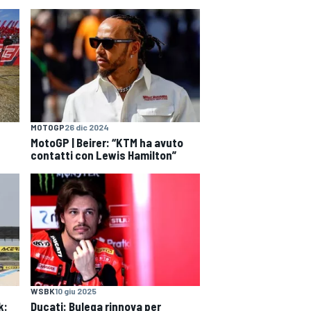
MOTOGP
26 dic 2024
MotoGP | Beirer: “KTM ha avuto
contatti con Lewis Hamilton”
WSBK
10 giu 2025
k:
Ducati: Bulega rinnova per