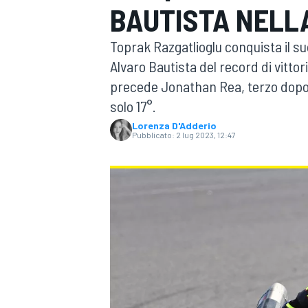
BAUTISTA NELL
MOTOGP
WEC
Toprak Razgatlioglu conquista il s
Alvaro Bautista del record di vitto
precede Jonathan Rea, terzo dopo 
solo 17°.
Lorenza D'Adderio
Pubblicato:
2 lug 2023, 12:47
WRC