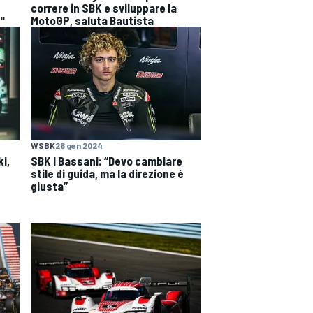
correre in SBK e sviluppare la
"
MotoGP, saluta Bautista
WSBK
26 gen 2024
i,
SBK | Bassani: “Devo cambiare
stile di guida, ma la direzione è
giusta”