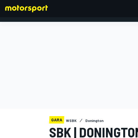
FORMULA 1
GARA
WSBK
Donington
SBK | DONINGT