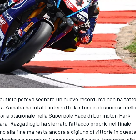
 Bautista poteva segnare un nuovo record, ma non ha fatto
ta Yamaha ha infatti interrotto la striscia di successi dello
oria stagionale nella Superpole Race di Donington Park.
gara, Razgatlioglu ha sferrato l’attacco proprio nel finale
o alla fine ma resta ancora a digiuno di vittorie in questa
dirlandese a prendere il comando della gara, tenendosi alle