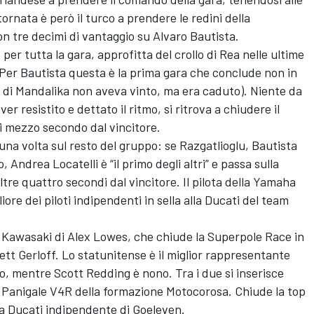
a tornata è però il turco a prendere le redini della
 tre decimi di vantaggio su Alvaro Bautista.
per tutta la gara, approfitta del crollo di Rea nelle ultime
 Per Bautista questa è la prima gara che conclude non in
 di Mandalika non aveva vinto, ma era caduto). Niente da
er resistito e dettato il ritmo, si ritrova a chiudere il
i mezzo secondo dal vincitore.
 una volta sul resto del gruppo: se Razgatlioglu, Bautista
ndrea Locatelli è “il primo degli altri” e passa sulla
ltre quattro secondi dal vincitore. Il pilota della Yamaha
ore dei piloti indipendenti in sella alla Ducati del team
ra Kawasaki di Alex Lowes, che chiude la Superpole Race in
ett Gerloff. Lo statunitense è il miglior rappresentante
mentre Scott Redding è nono. Tra i due si inserisce
a Panigale V4R della formazione Motocorosa. Chiude la top
ltra Ducati indipendente di Goeleven.