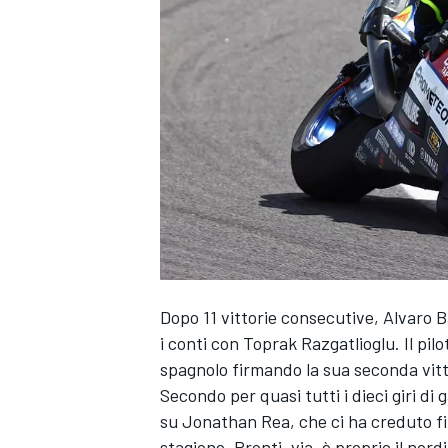
Dopo 11 vittorie consecutive, Alvaro
i conti con Toprak Razgatlioglu. Il pilo
spagnolo firmando la sua seconda vitt
Secondo per quasi tutti i dieci giri di 
su Jonathan Rea, che ci ha creduto fin
MONOPOSTO
stagione. Pronti, via, è proprio il nor