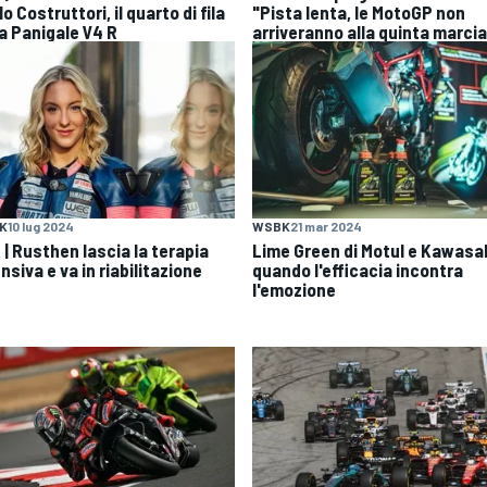
lo Costruttori, il quarto di fila
"Pista lenta, le MotoGP non
la Panigale V4 R
arriveranno alla quinta marcia
K
10 lug 2024
WSBK
21 mar 2024
 | Rusthen lascia la terapia
Lime Green di Motul e Kawasak
nsiva e va in riabilitazione
quando l'efficacia incontra
l'emozione