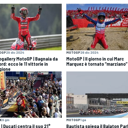
OGP
29 dic 2024
MOTOGP
26 dic 2024
ogallery MotoGP | Bagnaia da
MotoGP | Il giorno in cui Marc
rd: ecco le 11 vittorie in
Marquez è tornato “marziano”
gione
K
9 gm
MOTOGP
1 ga
| Ducati centra il suo 21°
Bautista spiega il Balaton Par