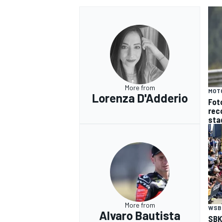
More from
MOT
Lorenza D'Adderio
Fot
reco
sta
RALLY
More from
WSB
Alvaro Bautista
SBK 