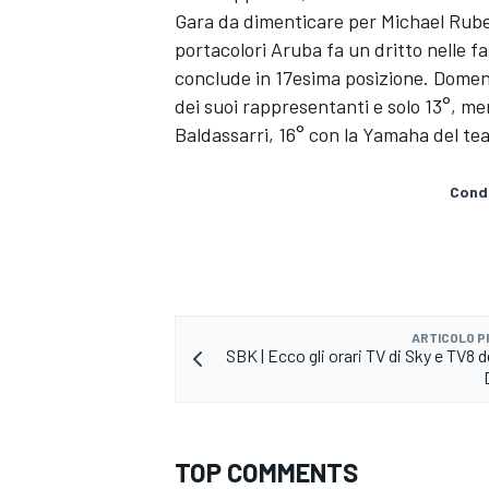
Gara da dimenticare per Michael Ruben
portacolori Aruba fa un dritto nelle fas
conclude in 17esima posizione. Domen
dei suoi rappresentanti e solo 13°, m
Baldassarri, 16° con la Yamaha del t
Condi
ARTICOLO 
SBK | Ecco gli orari TV di Sky e TV8 d
ENDURANCE/GT
TOP COMMENTS