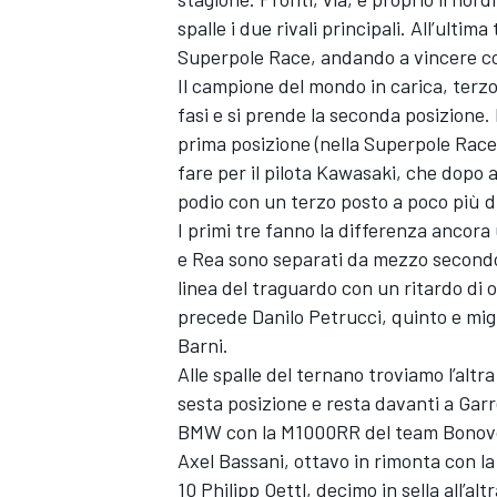
spalle i due rivali principali. All’ultim
Superpole Race, andando a vincere con
Il campione del mondo in carica, terzo 
fasi e si prende la seconda posizione.
prima posizione (nella Superpole Race
fare per il pilota Kawasaki, che dopo av
podio con un terzo posto a poco più d
I primi tre fanno la differenza ancora
e Rea sono separati da mezzo secondo, A
linea del traguardo con un ritardo di o
precede Danilo Petrucci, quinto e migli
Barni.
Alle spalle del ternano troviamo l’alt
sesta posizione e resta davanti a Garr
BMW con la M1000RR del team Bonovo, 
Axel Bassani, ottavo in rimonta con l
10 Philipp Oettl, decimo in sella all’a