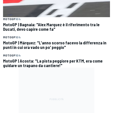
MOTOGP
10 h
MotoGP | Bagnaia: "Alex Marquez è il riferimento tra le
Ducati, devo capire come fa"
MOTOGP
10 h
MotoGP | Márquez: "L'anno scorso facevo la differenza in
punti in cui ora vado un po' peggio"
MOTOGP
10 h
MotoGP | Acosta: "La pista peggiore per KTM, era come
guidare un trapano da cantiere!"