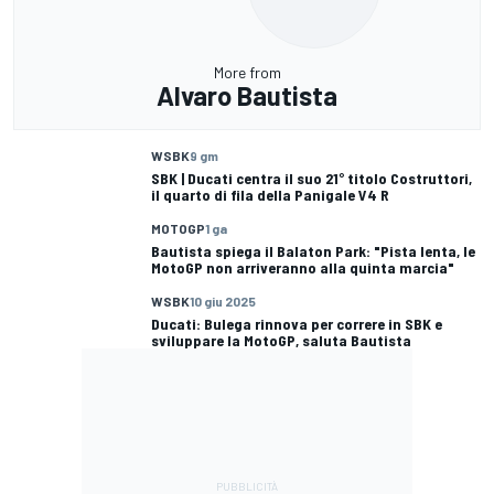
More from
Alvaro Bautista
WSBK
9 gm
SBK | Ducati centra il suo 21° titolo Costruttori,
il quarto di fila della Panigale V4 R
MOTOGP
1 ga
Bautista spiega il Balaton Park: "Pista lenta, le
MotoGP non arriveranno alla quinta marcia"
WSBK
10 giu 2025
Ducati: Bulega rinnova per correre in SBK e
sviluppare la MotoGP, saluta Bautista