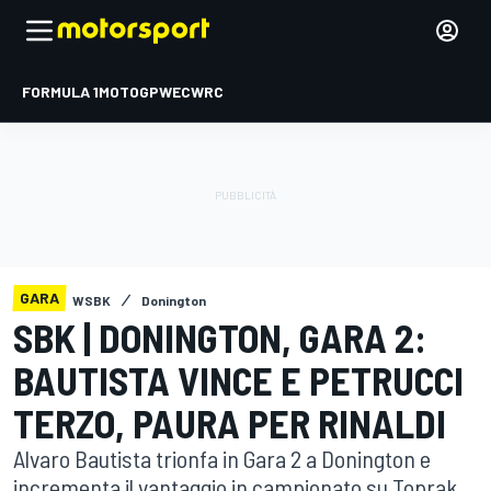
FORMULA 1
MOTOGP
WEC
WRC
GARA
WSBK
Donington
SBK | DONINGTON, GARA 2:
BAUTISTA VINCE E PETRUCCI
TERZO, PAURA PER RINALDI
Alvaro Bautista trionfa in Gara 2 a Donington e
incrementa il vantaggio in campionato su Toprak