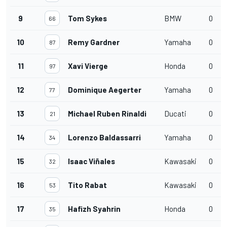
9
Tom Sykes
BMW
0
66
10
Remy Gardner
Yamaha
0
87
11
Xavi Vierge
Honda
0
97
12
Dominique Aegerter
Yamaha
0
77
13
Michael Ruben Rinaldi
Ducati
0
21
14
Lorenzo Baldassarri
Yamaha
0
34
15
Isaac Viñales
Kawasaki
0
32
16
Tito Rabat
Kawasaki
0
53
17
Hafizh Syahrin
Honda
0
35