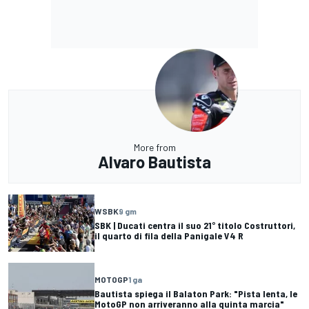
More from
Alvaro Bautista
WSBK
9 gm
SBK | Ducati centra il suo 21° titolo Costruttori,
il quarto di fila della Panigale V4 R
MOTOGP
1 ga
Bautista spiega il Balaton Park: "Pista lenta, le
MotoGP non arriveranno alla quinta marcia"