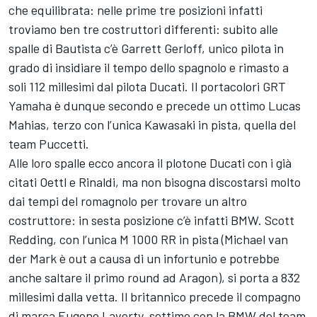
che equilibrata: nelle prime tre posizioni infatti
troviamo ben tre costruttori differenti: subito alle
spalle di Bautista c’è Garrett Gerloff, unico pilota in
grado di insidiare il tempo dello spagnolo e rimasto a
soli 112 millesimi dal pilota Ducati. Il portacolori GRT
Yamaha è dunque secondo e precede un ottimo Lucas
Mahias, terzo con l’unica Kawasaki in pista, quella del
team Puccetti.
Alle loro spalle ecco ancora il plotone Ducati con i già
citati Oettl e Rinaldi, ma non bisogna discostarsi molto
dai tempi del romagnolo per trovare un altro
costruttore: in sesta posizione c’è infatti BMW. Scott
Redding, con l’unica M 1000 RR in pista (Michael van
der Mark è out a causa di un infortunio e potrebbe
anche saltare il primo round ad Aragon), si porta a 832
millesimi dalla vetta. Il britannico precede il compagno
di marca Eugene Laverty, settimo con la BMW del team