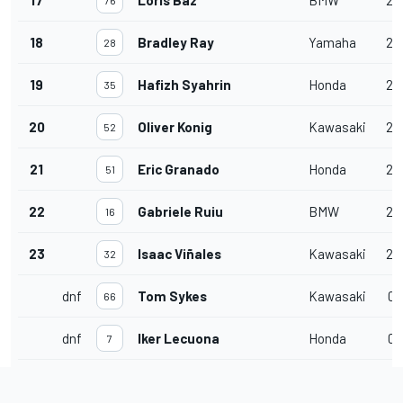
18
Bradley Ray
Yamaha
21
28
19
Hafizh Syahrin
Honda
21
35
20
Oliver Konig
Kawasaki
21
52
21
Eric Granado
Honda
21
51
22
Gabriele Ruiu
BMW
21
16
23
Isaac Viñales
Kawasaki
21
32
dnf
Tom Sykes
Kawasaki
0
66
dnf
Iker Lecuona
Honda
0
7