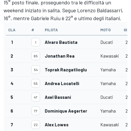
15° posto finale, proseguendo tra le difficoltà un
weekend iniziato in salita. Segue Lorenzo Baldassarri,
16°, mentre Gabriele Ruiu è 22° e ultimo degli italiani.
CLA
#
PILOTA
MOTO
GIRI
1
Alvaro Bautista
Ducati
21
1
2
Jonathan Rea
Kawasaki
21
65
3
Toprak Razgatlioglu
Yamaha
21
54
4
Andrea Locatelli
Yamaha
21
55
5
Axel Bassani
Ducati
21
47
6
Dominique Aegerter
Yamaha
21
77
7
Alex Lowes
Kawasaki
21
22