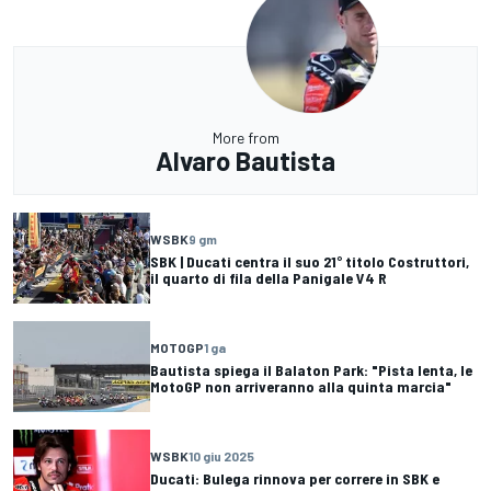
More from
Alvaro Bautista
WSBK
9 gm
SBK | Ducati centra il suo 21° titolo Costruttori,
il quarto di fila della Panigale V4 R
MOTOGP
1 ga
Bautista spiega il Balaton Park: "Pista lenta, le
MotoGP non arriveranno alla quinta marcia"
WSBK
10 giu 2025
Ducati: Bulega rinnova per correre in SBK e