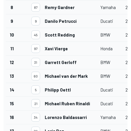
8
Remy Gardner
Yamaha
21
87
9
Danilo Petrucci
Ducati
21
9
10
Scott Redding
BMW
21
45
11
Xavi Vierge
Honda
21
97
12
Garrett Gerloff
BMW
21
31
13
Michael van der Mark
BMW
21
60
14
Philipp Oettl
Ducati
21
5
15
Michael Ruben Rinaldi
Ducati
21
21
16
Lorenzo Baldassarri
Yamaha
21
34
17
Loris Baz
BMW
21
76