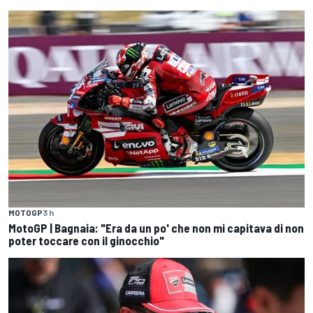
MOTOGP
3 h
MotoGP | Bagnaia: "Era da un po' che non mi capitava di non
poter toccare con il ginocchio"