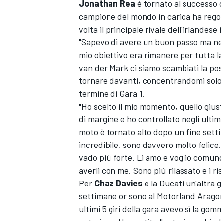
Jonathan Rea
è tornato al successo d
campione del mondo in carica ha reg
volta il principale rivale dell'irlandes
"Sapevo di avere un buon passo ma nei 
mio obiettivo era rimanere per tutta la
van der Mark ci siamo scambiati la posi
tornare davanti, concentrandomi solo 
termine di Gara 1.
"Ho scelto il mio momento, quello giu
di margine e ho controllato negli ultim
moto è tornato alto dopo un fine setti
incredibile, sono davvero molto felice.
vado più forte. Li amo e voglio comun
averli con me. Sono più rilassato e i ri
Per
Chaz Davies
e la Ducati un'altra
settimane or sono al Motorland Aragon,
ultimi 5 giri della gara avevo sì la go