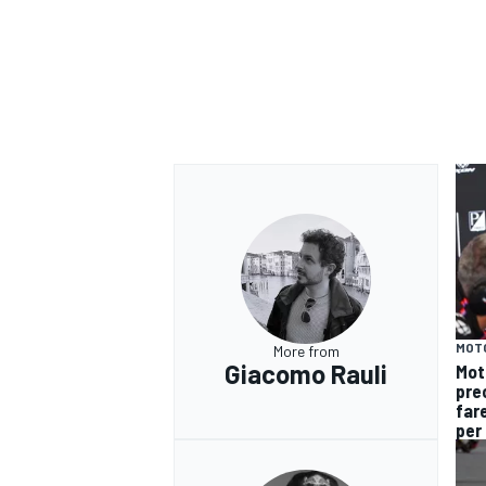
MOT
More from
Giacomo Rauli
Mot
pre
fare
RALLY
per 