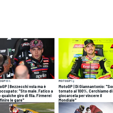
OGP
18 h
MOTOGP
1 g
oGP | Bezzecchi vola ma è
MotoGP | Di Giannantonio: "S
occupato: "Sto male. Fatico a
tornato al 100%. Cerchiamo di
 qualche giro di fila. Firmerei
giocarcela per vincere il
finire le gare"
Mondiale"