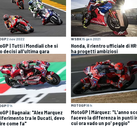
OGP
2 nov 2022
WSBK
15 gen 2021
GP | Tutti i Mondiali che si
Honda, il rientro ufficiale di H
 decisi all'ultima gara
ha progetti ambiziosi
MOTOGP
18 h
OGP
17 h
MotoGP | Márquez: "L'anno sc
oGP | Bagnaia: "Alex Marquez
facevo la differenza in punti i
 riferimento tra le Ducati, devo
cui ora vado un po' peggio"
ire come fa"