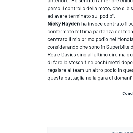
anteriore. Ho sentito l'anteriore chiud
perso il controllo della moto, che si
ad avere terminato sul podio".
Nicky Hayden
ha invece centrato il 
confermato l'ottima partenza del tea
centrato il mio primo podio nel Mondia
considerando che sono in Superbike d
Rea e Davies sino all'ultimo giro ma q
di fare la stessa fine pochi metri dopo
regalare al team un altro podio in que
questa battaglia nella gara di domani"
Condi
ENDURANCE/GT
ARTICOLO 