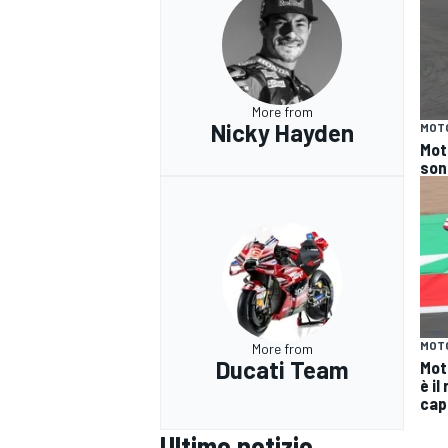
More from
Nicky Hayden
MOT
Moto
sono
MOT
More from
Ducati Team
Mot
è il
cap
Ultime notizie