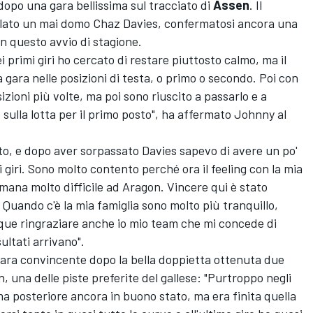
opo una gara bellissima sul tracciato di
Assen
. Il
olato un mai domo Chaz Davies, confermatosi ancora una
e in questo avvio di stagione.
primi giri ho cercato di restare piuttosto calmo, ma il
 gara nelle posizioni di testa, o primo o secondo. Poi con
zioni più volte, ma poi sono riuscito a passarlo e a
sulla lotta per il primo posto", ha affermato Johnny al
sto, e dopo aver sorpassato Davies sapevo di avere un po'
i giri. Sono molto contento perché ora il feeling con la mia
mana molto difficile ad Aragon. Vincere qui è stato
 Quando c'è la mia famiglia sono molto più tranquillo,
que ringraziare anche io mio team che mi concede di
sultati arrivano".
 gara convincente dopo la bella doppietta ottenuta due
 una delle piste preferite del gallese: "Purtroppo negli
mma posteriore ancora in buono stato, ma era finita quella