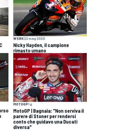
WSBK
22 mag 2020
RC
Nicky Hayden, il campione
rimasto umano
MOTOGP
1 g
orso
MotoGP | Bagnaia: "Non serviva il
n
parere di Stoner per rendersi
conto che guidavo una Ducati
diversa"