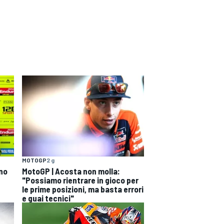
MOTOGP
2 g
ono
MotoGP | Acosta non molla:
"Possiamo rientrare in gioco per
le prime posizioni, ma basta errori
e guai tecnici"