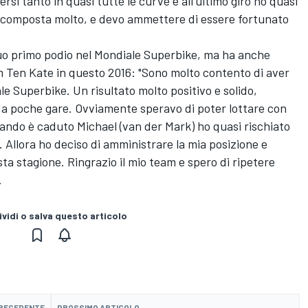
ersi tanto in quasi tutte le curve e all'ultimo giro ho quasi
 è scomposta molto, e devo ammettere di essere fortunato
suo primo podio nel Mondiale Superbike, ma ha anche
m Ten Kate in questo 2016: "Sono molto contento di aver
le Superbike. Un risultato molto positivo e solido,
a poche gare. Ovviamente speravo di poter lottare con
uando è caduto Michael (van der Mark) ho quasi rischiato
. Allora ho deciso di amministrare la mia posizione e
sta stagione. Ringrazio il mio team e spero di ripetere
.
vidi o salva questo articolo
PRECEDENTE
PROSSIMO ARTICOLO