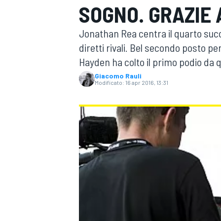
SOGNO. GRAZIE 
MOTOGP
WEC
Jonathan Rea centra il quarto succe
diretti rivali. Bel secondo posto 
Hayden ha colto il primo podio da 
Giacomo Rauli
Modificato:
16 apr 2016, 13:31
WRC