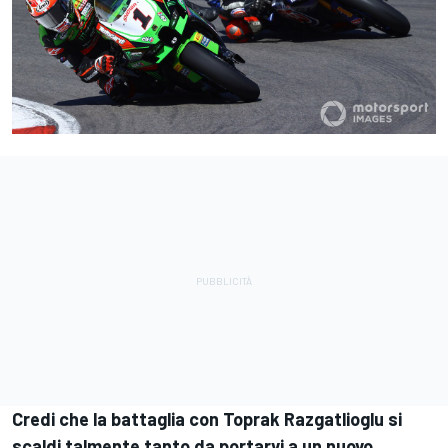
Credi che la battaglia con Toprak Razgatlioglu si
scaldi talmente tanto da portarvi a un nuovo