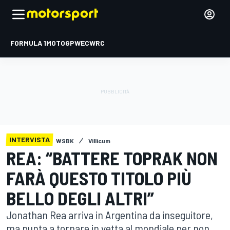
FORMULA 1
MOTOGP
WEC
WRC
INTERVISTA
WSBK
Villicum
REA: “BATTERE TOPRAK NON
FARÀ QUESTO TITOLO PIÙ
BELLO DEGLI ALTRI”
Jonathan Rea arriva in Argentina da inseguitore,
ma punta a tornare in vetta al mondiale per non