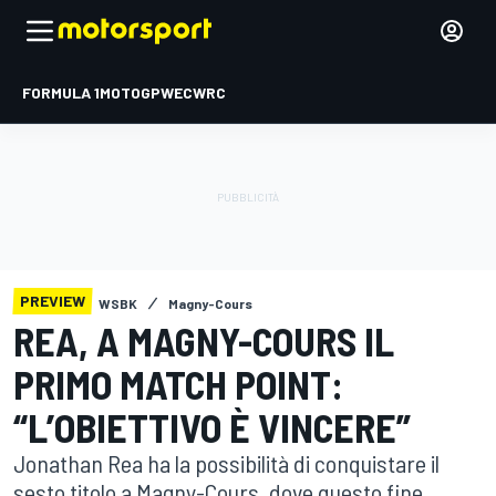
FORMULA 1
MOTOGP
WEC
WRC
PREVIEW
WSBK
Magny-Cours
REA, A MAGNY-COURS IL
PRIMO MATCH POINT:
“L’OBIETTIVO È VINCERE”
Jonathan Rea ha la possibilità di conquistare il
sesto titolo a Magny-Cours, dove questo fine