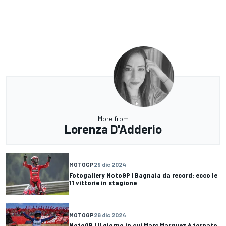
More from
Lorenza D'Adderio
MOTOGP
29 dic 2024
Fotogallery MotoGP | Bagnaia da record: ecco le
11 vittorie in stagione
MOTOGP
26 dic 2024
MotoGP | Il giorno in cui Marc Marquez è tornato