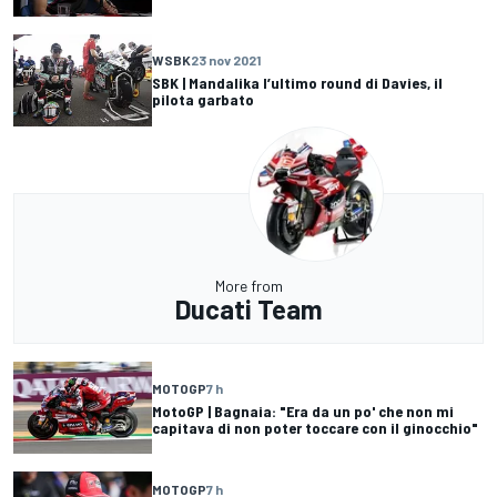
WSBK
23 nov 2021
SBK | Mandalika l’ultimo round di Davies, il
pilota garbato
More from
Ducati Team
MOTOGP
7 h
MotoGP | Bagnaia: "Era da un po' che non mi
capitava di non poter toccare con il ginocchio"
MOTOGP
7 h