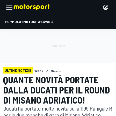
FORMULA 1
MOTOGP
WEC
WRC
ULTIME NOTIZIE
WSBK
Misano
QUANTE NOVITÀ PORTATE
DALLA DUCATI PER IL ROUND
DI MISANO ADRIATICO!
Ducati ha portato molte novità sulla 1199 Panigale R
per le due manche di gara di Misano Adriatico.