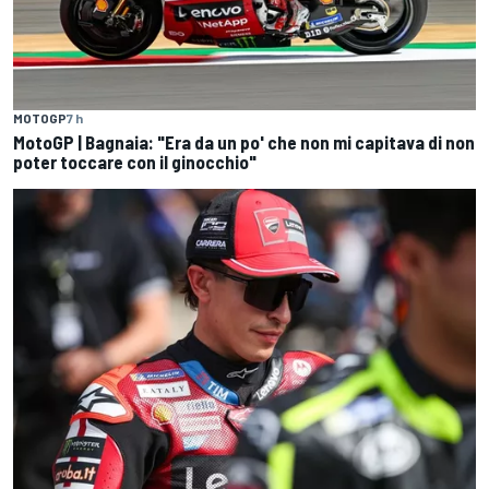
MOTOGP
7 h
MotoGP | Bagnaia: "Era da un po' che non mi capitava di non
poter toccare con il ginocchio"