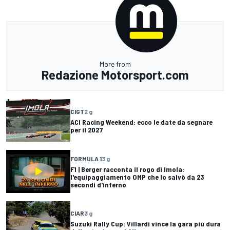
More from
Redazione Motorsport.com
CIGT
2 g
ACI Racing Weekend: ecco le date da segnare
per il 2027
FORMULA 1
3 g
F1 | Berger racconta il rogo di Imola:
l'equipaggiamento OMP che lo salvò da 23
secondi d'inferno
CIAR
3 g
Suzuki Rally Cup: Villardi vince la gara più dura