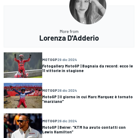
More from
Lorenza D'Adderio
MOTOGP
29 dic 2024
Fotogallery MotoGP | Bagnaia da record: ecco le
11 vittorie in stagione
MOTOGP
26 dic 2024
MotoGP | Il giorno in cui Marc Marquez è tornato
“marziano”
MOTOGP
26 dic 2024
MotoGP | Beirer: “KTM ha avuto contatti con
Lewis Hamilton”