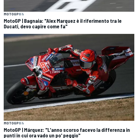
MOTOGP
8 h
MotoGP | Bagnaia: "Alex Marquez è il riferimento tra le
Ducati, devo capire come fa"
MOTOGP
8 h
MotoGP | Márquez: "L'anno scorso facevo la differenza in
punti in cui ora vado un po' peggio"