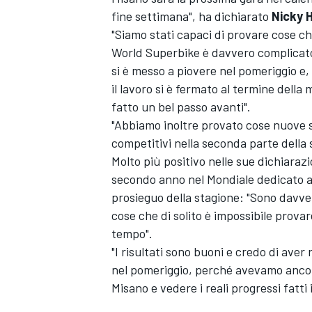
fine settimana", ha dichiarato
Nicky 
"Siamo stati capaci di provare cose ch
World Superbike è davvero complicato
si è messo a piovere nel pomeriggio e,
il lavoro si è fermato al termine dell
fatto un bel passo avanti".
"Abbiamo inoltre provato cose nuove 
competitivi nella seconda parte della 
Molto più positivo nelle sue dichiaraz
secondo anno nel Mondiale dedicato alle
prosieguo della stagione: "Sono davve
cose che di solito è impossibile prova
tempo".
ENDURANCE/GT
"I risultati sono buoni e credo di aver
nel pomeriggio, perché avevamo ancora
Misano e vedere i reali progressi fatti 