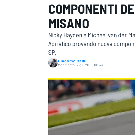
COMPONENTI DEL
MOTOGP
WEC
MISANO
Nicky Hayden e Michael van der Ma
Adriatico provando nuove componen
SP,
Giacomo Rauli
Modificato:
2 giu 2016, 08:43
WRC