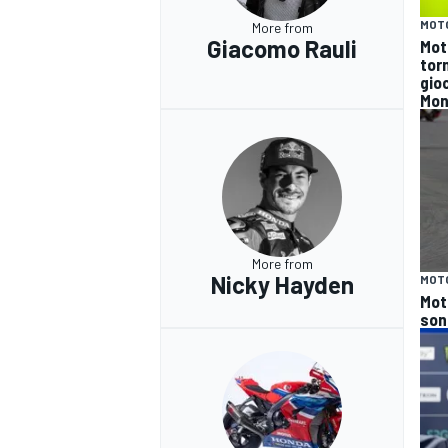
MOT
More from
Giacomo Rauli
Mot
tor
gioc
Mon
More from
Nicky Hayden
MOT
Moto
sono