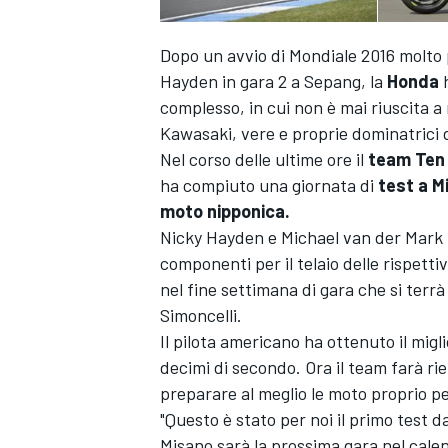
Dopo un avvio di Mondiale 2016 molto 
Hayden in gara 2 a Sepang, la
Honda
h
complesso, in cui non è mai riuscita a
Kawasaki, vere e proprie dominatrici 
Nel corso delle ultime ore il
team Ten
ha compiuto una giornata di
test a M
moto nipponica.
Nicky Hayden e Michael van der Mark 
componenti per il telaio delle rispetti
nel fine settimana di gara che si terrà
Simoncelli.
Il pilota americano ha ottenuto il migli
decimi di secondo. Ora il team farà rie
preparare al meglio le moto proprio per
"Questo è stato per noi il primo test da
Misano sarà la prossima gara nel cal