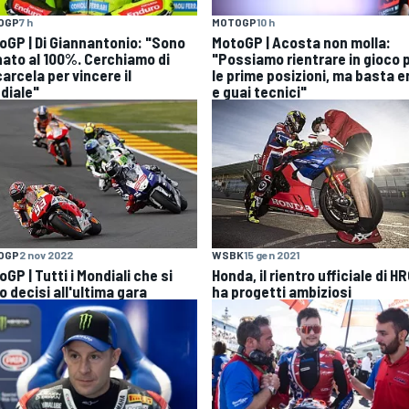
OGP
7 h
MOTOGP
10 h
oGP | Di Giannantonio: "Sono
MotoGP | Acosta non molla:
nato al 100%. Cerchiamo di
"Possiamo rientrare in gioco 
arcela per vincere il
le prime posizioni, ma basta er
diale"
e guai tecnici"
OGP
2 nov 2022
WSBK
15 gen 2021
GP | Tutti i Mondiali che si
Honda, il rientro ufficiale di H
 decisi all'ultima gara
ha progetti ambiziosi