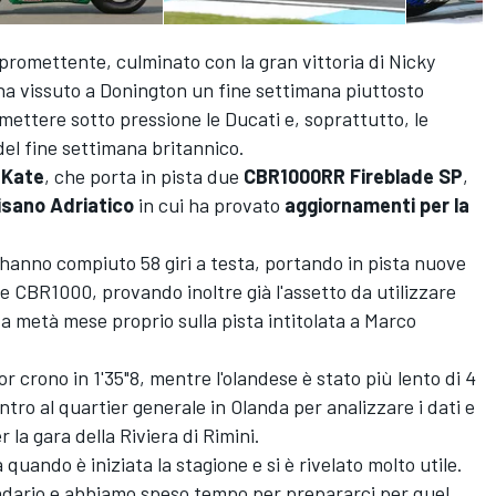
promettente, culminato con la gran vittoria di Nicky
a vissuto a Donington un fine settimana piuttosto
 mettere sotto pressione le Ducati e, soprattutto, le
del fine settimana britannico.
 Kate
, che porta in pista due
CBR1000RR Fireblade SP
,
isano Adriatico
in cui ha provato
aggiornamenti per la
hanno compiuto 58 giri a testa, portando in pista nuove
ve CBR1000, provando inoltre già l'assetto da utilizzare
 a metà mese proprio sulla pista intitolata a Marco
or crono in 1'35"8, mentre l'olandese è stato più lento di 4
ntro al quartier generale in Olanda per analizzare i dati e
 la gara della Riviera di Rimini.
 quando è iniziata la stagione e si è rivelato molto utile.
endario e abbiamo speso tempo per prepararci per quel