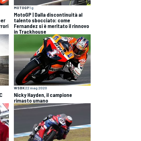
MOTOGP
1 g
MotoGP | Dalla discontinuità al
per
talento sbocciato: come
rori
Fernandez si è meritato il rinnovo
in Trackhouse
WSBK
22 mag 2020
RC
Nicky Hayden, il campione
rimasto umano