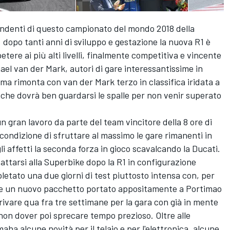
rendenti di questo campionato del mondo 2018 della
dopo tanti anni di sviluppo e gestazione la nuova R1 è
re ai più alti livelli, finalmente competitiva e vincente
hael van der Mark, autori di gare interessantissime in
ma rimonta con van der Mark terzo in classifica iridata a
 che dovrà ben guardarsi le spalle per non venir superato
un gran lavoro da parte del team vincitore della 8 ore di
 condizione di sfruttare al massimo le gare rimanenti in
li affetti la seconda forza in gioco scavalcando la Ducati.
dattarsi alla Superbike dopo la R1 in configurazione
etato una due giorni di test piuttosto intensa con, per
inire un nuovo pacchetto portato appositamente a Portimao
rrivare qua fra tre settimane per la gara con già in mente
non dover poi sprecare tempo prezioso. Oltre alle
ha alcune novità per il telaio e per l'elettronica, alcune