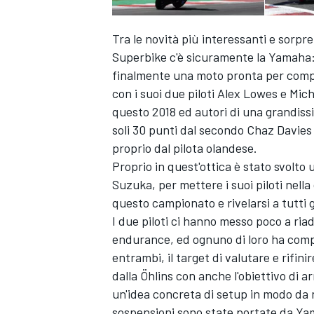
Tra le novità più interessanti e sorp
Superbike c'è sicuramente la Yamaha: 
finalmente una moto pronta per compete
con i suoi due piloti Alex Lowes e Mic
questo 2018 ed autori di una grandissi
soli 30 punti dal secondo Chaz Davies
proprio dal pilota olandese.
Proprio in quest'ottica è stato svolto 
Suzuka, per mettere i suoi piloti nella
questo campionato e rivelarsi a tutti g
I due piloti ci hanno messo poco a ria
endurance, ed ognuno di loro ha compl
entrambi, il target di valutare e rif
dalla Öhlins con anche l'obiettivo di a
un'idea concreta di setup in modo da 
sospensioni sono state portate da Yama