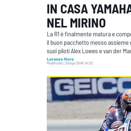
IN CASA YAMAHA
MOTOGP
WEC
NEL MIRINO
La R1 è finalmente matura e compe
il buon pacchetto messo assieme 
suoi piloti Alex Lowes e van der Ma
Lorenzo Moro
Modificato:
29 ago 2018, 14:23
WRC