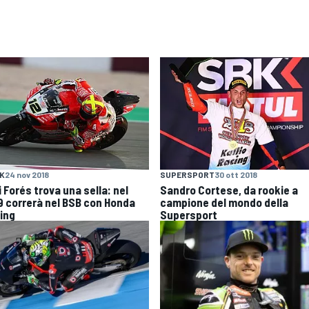
K
24 nov 2018
SUPERSPORT
30 ott 2018
 Forés trova una sella: nel
Sandro Cortese, da rookie a
9 correrà nel BSB con Honda
campione del mondo della
ing
Supersport