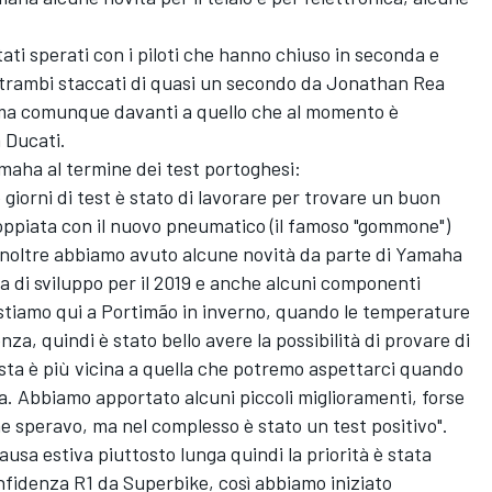
tati sperati con i piloti che hanno chiuso in seconda e
 entrambi staccati di quasi un secondo da Jonathan Rea
) ma comunque davanti a quello che al momento è
 Ducati.
amaha al termine dei test portoghesi:
 giorni di test è stato di lavorare per trovare un buon
oppiata con il nuovo pneumatico (il famoso "gommone")
. Inoltre abbiamo avuto alcune novità da parte di Yamaha
 di sviluppo per il 2019 e anche alcuni componenti
stiamo qui a Portimão in inverno, quando le temperature
za, quindi è stato bello avere la possibilità di provare di
sta è più vicina a quella che potremo aspettarci quando
a. Abbiamo apportato alcuni piccoli miglioramenti, forse
speravo, ma nel complesso è stato un test positivo".
usa estiva piuttosto lunga quindi la priorità è stata
confidenza R1 da Superbike, così abbiamo iniziato