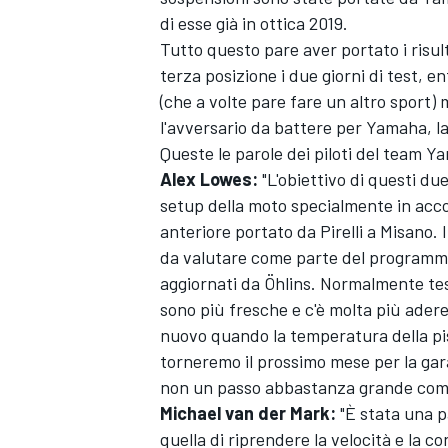
di esse già in ottica 2019.
Tutto questo pare aver portato i risul
terza posizione i due giorni di test,
(che a volte pare fare un altro sport
l'avversario da battere per Yamaha, la
Queste le parole dei piloti del team Y
Alex Lowes:
"L'obiettivo di questi due
setup della moto specialmente in acc
anteriore portato da Pirelli a Misano
da valutare come parte del programma
aggiornati da Öhlins. Normalmente te
sono più fresche e c'è molta più aderen
nuovo quando la temperatura della pi
ENDURANCE/GT
torneremo il prossimo mese per la gar
non un passo abbastanza grande come 
Michael van der Mark:
"È stata una pa
quella di riprendere la velocità e la 