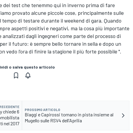
 e dei test che tenemmo qui in inverno prima di fare
biamo provato alcune piccole cose, principalmente sulle
l tempo di testare durante il weekend di gara. Quando
mpre aspetti positivi e negativi, ma la cosa più importante
e analizzati dagli ingegneri come parte del processo di
per il futuro: è sempre bello tornare in sella e dopo un
 vedo l'ora di finire la stagione il più forte possibile ".
vidi o salva questo articolo
PRECEDENTE
PROSSIMO ARTICOLO
y chiede 6
Biaggi e Capirossi tornano in pista insieme al
tomobilista
Mugello sulle RSV4 dell'Aprilia
tì nel 2017