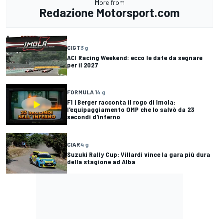
More from
Redazione Motorsport.com
CIGT
3 g
ACI Racing Weekend: ecco le date da segnare
per il 2027
FORMULA 1
4 g
F1 | Berger racconta il rogo di Imola:
l'equipaggiamento OMP che lo salvò da 23
secondi d'inferno
CIAR
4 g
Suzuki Rally Cup: Villardi vince la gara più dura
della stagione ad Alba