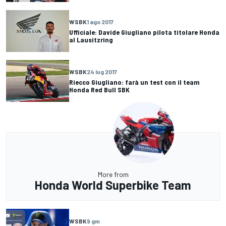
WSBK
1 ago 2017
Ufficiale: Davide Giugliano pilota titolare Honda
al Lausitzring
WSBK
24 lug 2017
Riecco Giugliano: farà un test con il team
Honda Red Bull SBK
More from
Honda World Superbike Team
WSBK
9 gm