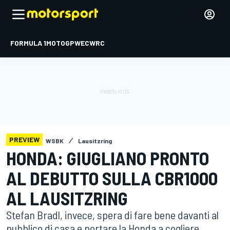
FORMULA 1
MOTOGP
WEC
WRC
PREVIEW
WSBK
Lausitzring
HONDA: GIUGLIANO PRONTO
AL DEBUTTO SULLA CBR1000
AL LAUSITZRING
Stefan Bradl, invece, spera di fare bene davanti al
pubblico di casa e portare la Honda a cogliere