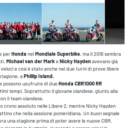
le per
Honda
nel
Mondiale Superbike
, ma il 2016 sembra
ti.
Michael van der Mark
e
Nicky Hayden
avevano già
 veloci e così è stato anche nei due turni di prove libere
stagione, a
Phillip Island.
he possono usufruire di due
Honda CBR1000 RR
timi tempi. Soprattutto il giovane olandese, giunto alla
on il team olandese.
ndo crono assoluto nelle Libere 2, mentre Nicky Hayden
 mattino che nella sessione pomeridiana. Un buon segnale
ra una stagione prima di poter avere le nuove CBR.
 giornata in Australia, riuscendo a essere veloci in