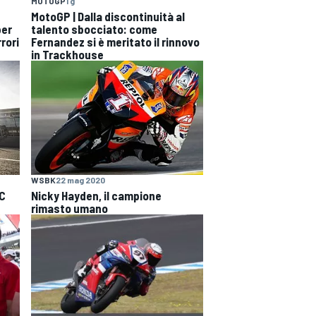
MOTOGP
1 g
MotoGP | Dalla discontinuità al
per
talento sbocciato: come
rori
Fernandez si è meritato il rinnovo
in Trackhouse
WSBK
22 mag 2020
RC
Nicky Hayden, il campione
rimasto umano