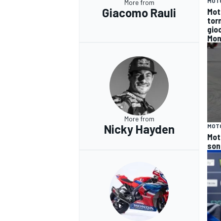
MOT
More from
Giacomo Rauli
Mot
tor
gioc
Mon
More from
Nicky Hayden
MOT
Moto
sono