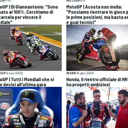
OGP
7 h
MOTOGP
9 h
oGP | Di Giannantonio: "Sono
MotoGP | Acosta non molla:
nato al 100%. Cerchiamo di
"Possiamo rientrare in gioco 
arcela per vincere il
le prime posizioni, ma basta er
diale"
e guai tecnici"
OGP
2 nov 2022
WSBK
15 gen 2021
GP | Tutti i Mondiali che si
Honda, il rientro ufficiale di H
 decisi all'ultima gara
ha progetti ambiziosi