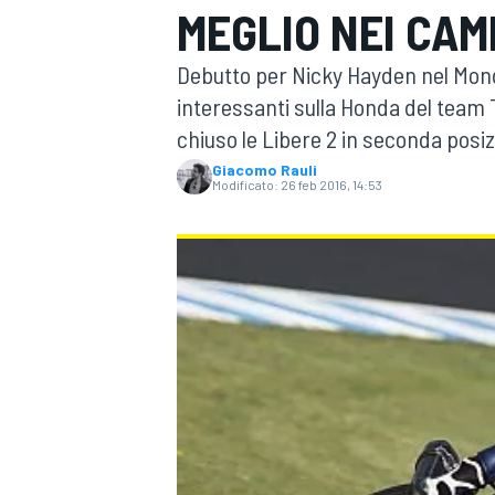
MEGLIO NEI CAMB
MOTOGP
WEC
Debutto per Nicky Hayden nel Mondi
interessanti sulla Honda del team
chiuso le Libere 2 in seconda posiz
Giacomo Rauli
Modificato:
26 feb 2016, 14:53
WRC