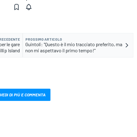
PRECEDENTE
PROSSIMO ARTICOLO
er le gare
Guintoli: "Questo è il mio tracciato preferito, ma
illip Island
non mi aspettavo il primo tempo!"
VEDI DI PIÙ E COMMENTA