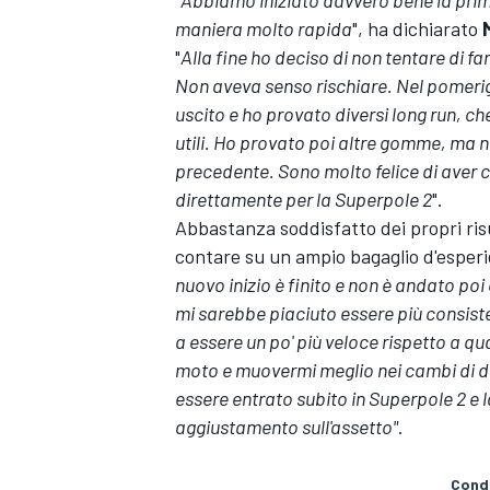
maniera molto rapida
", ha dichiarato
"
Alla fine ho deciso di non tentare di f
Non aveva senso rischiare. Nel pomerig
uscito e ho provato diversi long run, c
utili. Ho provato poi altre gomme, ma no
precedente. Sono molto felice di aver c
direttamente per la Superpole 2
".
Abbastanza soddisfatto dei propri risu
contare su un ampio bagaglio d'esper
nuovo inizio è finito e non è andato po
mi sarebbe piaciuto essere più consis
a essere un po' più veloce rispetto a qu
moto e muovermi meglio nei cambi di dir
ENDURANCE/GT
essere entrato subito in Superpole 2 e
aggiustamento sull'assetto"
.
Condi