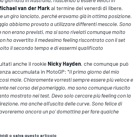
Michael van der Mark
al termine del venerdì di libere.
are un giro lanciato, perché eravamo già in ottima posizione.
gio abbiamo provato a utilizzare differenti mescole. Sono
he non erano previsti, ma si sono rivelati comunque molto
n ho avvertito il medesimo feeling riscontrato con il set
olto il secondo tempo e di essermi qualificato
ltati anche il rookie
Nicky Hayden
, che comunque può
ienza accumulata in MotoGP: "
Il primo giorno del mio
i così male. Chiaramente vorresti sempre essere più veloce e
tente nel corso del pomeriggio, ma sono comunque riuscito
anto mostrato nei test. Devo solo cercare più feeling con la
ezione, ma anche all'uscita delle curve. Sono felice di
 lavoreremo ancora un po' domattina per fare qualche
vidi o salva questo articolo