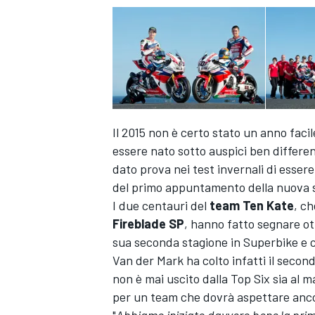
Il 2015 non è certo stato un anno faci
essere nato sotto auspici ben differen
dato prova nei test invernali di essere
del primo appuntamento della nuova 
I due centauri del
team Ten Kate
, c
Fireblade SP
, hanno fatto segnare ot
sua seconda stagione in Superbike e c
Van der Mark ha colto infatti il seco
non è mai uscito dalla Top Six sia al
per un team che dovrà aspettare anco
"
Abbiamo iniziato davvero bene la prima