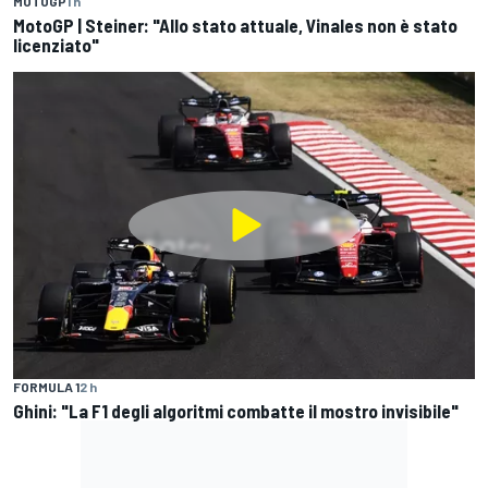
MOTOGP
1 h
MotoGP | Steiner: "Allo stato attuale, Vinales non è stato
licenziato"
FORMULA 1
2 h
Ghini: "La F1 degli algoritmi combatte il mostro invisibile"