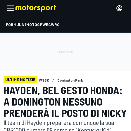
FORMULA 1
MOTOGP
WEC
WRC
ULTIME NOTIZIE
WSBK
Donington Park
HAYDEN, BEL GESTO HONDA:
A DONINGTON NESSUNO
PRENDERÀ IL POSTO DI NICKY
Il team di Hayden preparerà comunque la sua
CBR1000 numero 69 come se "Kentucky Kid"