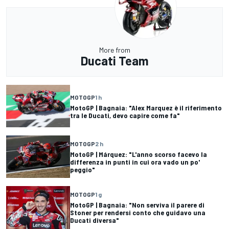
More from
Ducati Team
MOTOGP
1 h
MotoGP | Bagnaia: "Alex Marquez è il riferimento
tra le Ducati, devo capire come fa"
MOTOGP
2 h
MotoGP | Márquez: "L'anno scorso facevo la
differenza in punti in cui ora vado un po'
peggio"
MOTOGP
1 g
MotoGP | Bagnaia: "Non serviva il parere di
Stoner per rendersi conto che guidavo una
Ducati diversa"