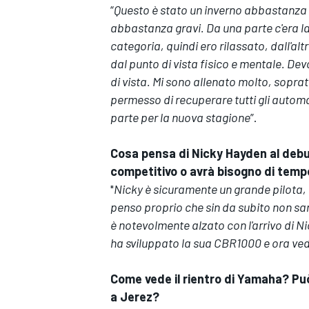
“
Questo è stato un inverno abbastanza d
abbastanza gravi. Da una parte c'era l
categoria, quindi ero rilassato, dall'a
dal punto di vista fisico e mentale. Devo
di vista. Mi sono allenato molto, sopra
permesso di recuperare tutti gli automati
parte per la nuova stagione
”.
Cosa pensa di Nicky Hayden al deb
competitivo o avrà bisogno di temp
"
Nicky è sicuramente un grande pilota, 
penso proprio che sin da subito non sarà
è notevolmente alzato con l'arrivo di N
ha sviluppato la sua CBR1000 e ora vedre
RALLY
Come vede il rientro di Yamaha? Può
a Jerez?