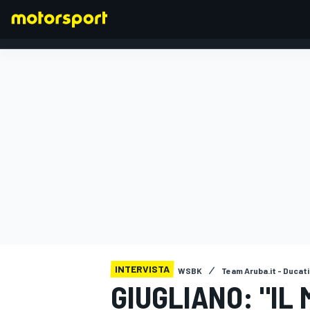
FORMULA 1
INTERVISTA
WSBK
Team Aruba.it - Ducat
GIUGLIANO: "IL 