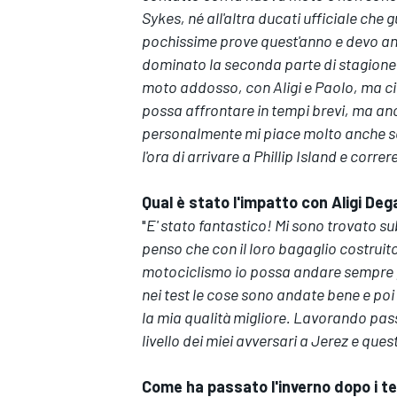
Sykes, né all'altra ducati ufficiale ch
pochissime prove quest'anno e devo anc
dominato la seconda parte di stagione 
moto addosso, con Aligi e Paolo, ma ci
possa affrontare in tempi brevi, ma an
personalmente mi piace molto anche se
l'ora di arrivare a Phillip Island e correr
Qual è stato l'impatto con Aligi De
"
E' stato fantastico! Mi sono trovato 
penso che con il loro bagaglio costruit
motociclismo io possa andare sempre più
nei test le cose sono andate bene e poi
la mia qualità migliore. Lavorando pa
livello dei miei avversari a Jerez e ques
MONOMARCA
Come ha passato l'inverno dopo i te