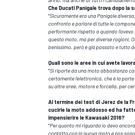
anno, ma anche di tutti i cambiamenti
Che Ducati Panigale trova dopo la s
"
Sicuramente era una Panigale diversa, s
confronto e parlare di tutte le compone
performante rispetto a quando l'avevo
questa moto, ma per diverse ragioni. Og
benissimo, però è già passato e tutto d
Quali sono le aree in cui avete lavo
"
Si riparte da una moto abbastanza camb
certamente l'elettronica, che è la par
su altre aree, motore e forcella, per cer
Al termine dei test di Jerez de la F
ENDURANCE/GT
cucirle la moto addosso ed ha fatt
impensierire le Kawasaki 2016?
"
Per quanto mi riguarda io devo ancora
contatto con la nuova moto e non sono