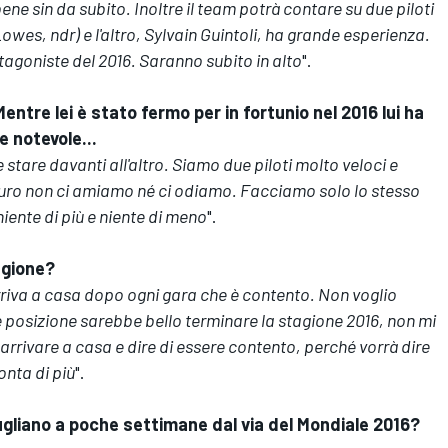
e sin da subito. Inoltre il team potrà contare su due piloti
owes, ndr) e l'altro, Sylvain Guintoli, ha grande esperienza.
agoniste del 2016. Saranno subito in alto
".
tre lei è stato fermo per in fortunio nel 2016 lui ha
 notevole...
stare davanti all'altro. Siamo due piloti molto veloci e
sicuro non ci amiamo né ci odiamo. Facciamo solo lo stesso
 niente di più e niente di meno
".
agione?
rriva a casa dopo ogni gara che è contento. Non voglio
e posizione sarebbe bello terminare la stagione 2016, non mi
arrivare a casa e dire di essere contento, perché vorrà dire
onta di più
".
ugliano a poche settimane dal via del Mondiale 2016?