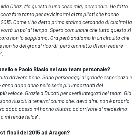
e guida Chaz. Ma questa è una cosa mia, personale. Ho fatto
ora fare tanto per avvicinarmi ai tre piloti che hanno
2015. Come ti ho detto prima staimo cercando di cucirmi la
 vorrà un po' di tempo. Spero comunque che tutto questo si
cora non lo sappiamo. Ora però andiamo in un circuito che
 non ho dei grandi ricordi, però ammetto di non vedere
e
".
ganello e Paolo Biasio nel suo team personale?
subito davvero bene. Sono personaggi di grande esperienza e
o anno dopo anno nelle serie più importanti del
 veloce. Grazie a Ducati per averli integrati nel team. Già
 sono riusciti a tenermi calmo che, devo dire, non è proprio
sso dopo passo mi hanno aiutato ad arrivare al medesimo
to mi rende felice
".
st finali del 2015 ad Aragon?