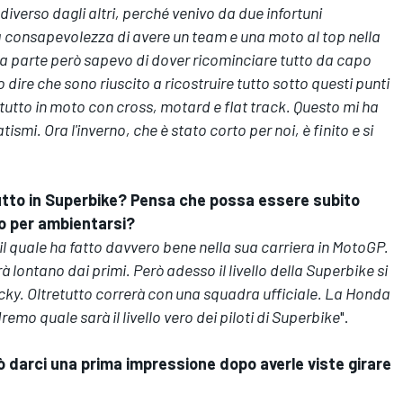
iverso dagli altri, perché venivo da due infortuni
a consapevolezza di avere un team e una moto al top nella
ltra parte però sapevo di dover ricominciare tutto da capo
 dire che sono riuscito a ricostruire tutto sotto questi punti
ttutto in moto con cross, motard e flat track. Questo mi ha
smi. Ora l'inverno, che è stato corto per noi, è finito e si
utto in Superbike? Pensa che possa essere subito
o per ambientarsi?
il quale ha fatto davvero bene nella sua carriera in MotoGP.
 lontano dai primi. Però adesso il livello della Superbike si
icky. Oltretutto correrà con una squadra ufficiale. La Honda
mo quale sarà il livello vero dei piloti di Superbike
".
 darci una prima impressione dopo averle viste girare