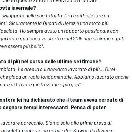
 che in questo 2016 si troverà ad affrontare.
osta invernale?
viluppata nella sua totalità. Ora è difficile fare un
nti. Sicuramente la Ducati di Jerez è una moto più
 lasciata, Ho sempre avuto un rapporto passionale con
ni tanto qualcosa va storto e nel 2015 non ci siamo capiti
eve essere più bello
".
rato di più nel corso delle ultime settimane?
iata. Le aree in cui abbiamo lavorato di più... Direi
te che gioca un ruolo fondamentale. Abbiamo lavorato anche
care di trovare più trazione e più grip
".
rontera lei ha dichiarato che il team aveva cercato di
o segnare tempi interessanti. Pensa di poter
 lavorare parecchio. Siamo solo alla prima presa di
 assolutamente vicino né alle due Kawasaki di Rea e