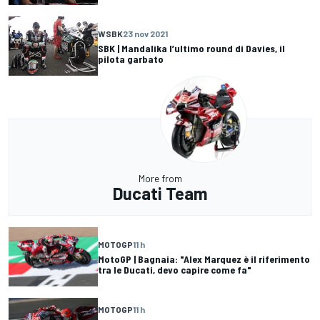
WSBK
23 nov 2021
SBK | Mandalika l’ultimo round di Davies, il
pilota garbato
More from
Ducati Team
MOTOGP
11 h
MotoGP | Bagnaia: "Alex Marquez è il riferimento
tra le Ducati, devo capire come fa"
MOTOGP
11 h