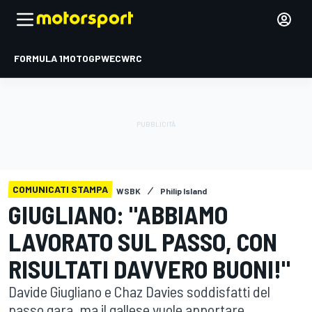
FORMULA 1
MOTOGP
WEC
WRC
COMUNICATI STAMPA
WSBK
Philip Island
GIUGLIANO: "ABBIAMO
LAVORATO SUL PASSO, CON
RISULTATI DAVVERO BUONI!"
Davide Giugliano e Chaz Davies soddisfatti del
passo gara, ma il gallese vuole apportare