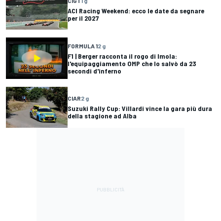
CIGT
1 g
ACI Racing Weekend: ecco le date da segnare
per il 2027
FORMULA 1
2 g
F1 | Berger racconta il rogo di Imola:
l'equipaggiamento OMP che lo salvò da 23
secondi d'inferno
CIAR
2 g
Suzuki Rally Cup: Villardi vince la gara più dura
della stagione ad Alba