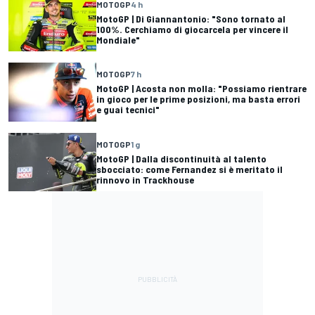
MOTOGP
4 h
MotoGP | Di Giannantonio: "Sono tornato al
100%. Cerchiamo di giocarcela per vincere il
Mondiale"
MOTOGP
7 h
MotoGP | Acosta non molla: "Possiamo rientrare
in gioco per le prime posizioni, ma basta errori
e guai tecnici"
MOTOGP
1 g
MotoGP | Dalla discontinuità al talento
sbocciato: come Fernandez si è meritato il
rinnovo in Trackhouse