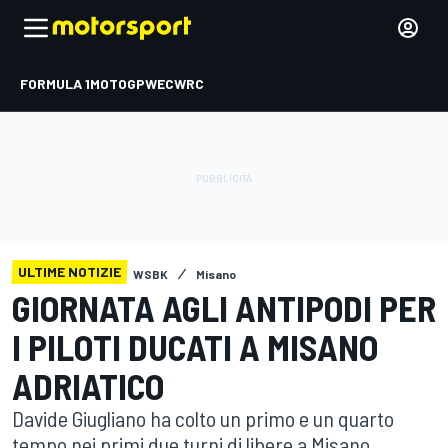
FORMULA 1
MOTOGP
WEC
WRC
ULTIME NOTIZIE
WSBK
Misano
GIORNATA AGLI ANTIPODI PER
I PILOTI DUCATI A MISANO
ADRIATICO
Davide Giugliano ha colto un primo e un quarto
tempo nei primi due turni di libere a Misano