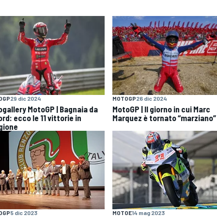
OGP
29 dic 2024
MOTOGP
26 dic 2024
ogallery MotoGP | Bagnaia da
MotoGP | Il giorno in cui Marc
rd: ecco le 11 vittorie in
Marquez è tornato “marziano”
gione
OGP
5 dic 2023
MOTOE
14 mag 2023