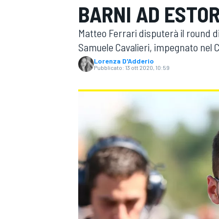
BARNI AD ESTOR
MOTOGP
WEC
Matteo Ferrari disputerà il round d
Samuele Cavalieri, impegnato nel CIV
Lorenza D'Adderio
Pubblicato:
13 ott 2020, 10:59
WRC