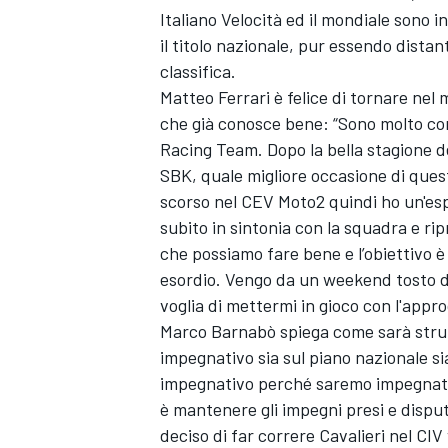
Italiano Velocità ed il mondiale sono 
il titolo nazionale, pur essendo dista
classifica.
Matteo Ferrari è felice di tornare nel
che già conosce bene: “Sono molto con
Racing Team. Dopo la bella stagione d
SBK, quale migliore occasione di quest
scorso nel CEV Moto2 quindi ho un'es
subito in sintonia con la squadra e r
che possiamo fare bene e l’obiettivo è 
esordio. Vengo da un weekend tosto do
voglia di mettermi in gioco con l'appr
Marco Barnabò spiega come sarà strutt
impegnativo sia sul piano nazionale s
impegnativo perché saremo impegnati s
è mantenere gli impegni presi e disp
deciso di far correre Cavalieri nel CIV