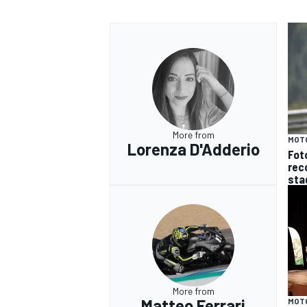
More from
MOT
Lorenza D'Adderio
Fot
reco
sta
RALLY
More from
Matteo Ferrari
MOT