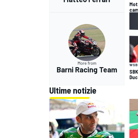
Mot
cam
More from
WSB
Barni Racing Team
SBK
Duca
Ultime notizie