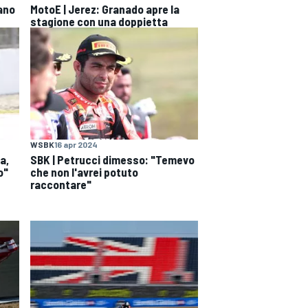
fano
MotoE | Jerez: Granado apre la
stagione con una doppietta
WSBK
16 apr 2024
a,
SBK | Petrucci dimesso: "Temevo
o"
che non l'avrei potuto
raccontare"