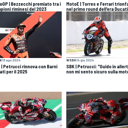
oGP | Bezzecchi premiato tra i
MotoE | Torres e Ferrari trion
pioni riminesi del 2023
nel primo round dell’era Ducati
K
13 ago 2024
WSBK
14 giu 2024
 | Petrucci rinnova con Barni
SBK | Petrucci: "Guido in allert
ti per il 2025
non mi sento sicuro sulla mot