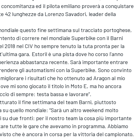
in concomitanza ed il pilota emiliano proverà a conquistare
nte 42 lunghezze da Lorenzo Savadori, leader della
 mondiale questo fine settimana sul tracciato portoghese,
tento di correre nel mondiale Superbike con il Barni
el 2018 nel CIV ho sempre tenuto la tuta pronta per la
'ultima gara. Estoril è una pista dove ho corso l'anno
perienza abbastanza recente. Sarà importante entrare
iprendere gli automatismi con la Superbike. Sono convinto
migliorare i risultati che ho ottenuto ad Aragon al mio
ve mi sono giocato il titolo in Moto E, ma ho ancora
occio di sempre: testa bassa e lavorare”.
urato il fine settimana del team Barni, piuttosto
ia su quello mondiale: “Sarà un altro weekend molto
u due fronti: per il nostro team la cosa più importante
utare tutte le gare che avevamo in programma. Abbiamo
 visto che è ancora in corsa per la vittoria del campionato.