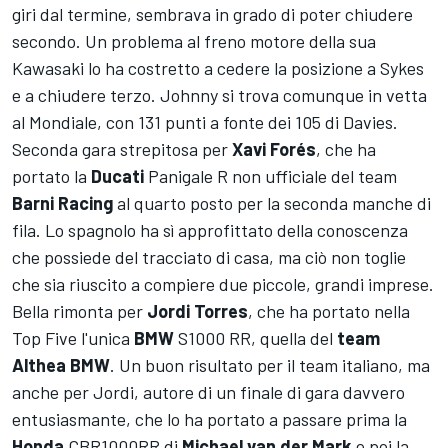
giri dal termine, sembrava in grado di poter chiudere
secondo. Un problema al freno motore della sua
Kawasaki lo ha costretto a cedere la posizione a Sykes
e a chiudere terzo. Johnny si trova comunque in vetta
al Mondiale, con 131 punti a fonte dei 105 di Davies.
Seconda gara strepitosa per
Xavi Forés
, che ha
portato la
Ducati
Panigale R non ufficiale del team
Barni Racing
al quarto posto per la seconda manche di
fila. Lo spagnolo ha sì approfittato della conoscenza
che possiede del tracciato di casa, ma ciò non toglie
che sia riuscito a compiere due piccole, grandi imprese.
Bella rimonta per
Jordi Torres
, che ha portato nella
Top Five l'unica
BMW
S1000 RR, quella del
team
Althea BMW
. Un buon risultato per il team italiano, ma
anche per Jordi, autore di un finale di gara davvero
entusiasmante, che lo ha portato a passare prima la
Honda
CBR1000RR di
Michael van der Mark
e poi la