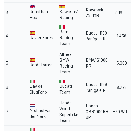
Kawasaki
Jonathan
Kawasaki
3
+9.161
ZX-10R
Rea
Racing
Barni
Ducati 1199
4
+11.436
Javier Fores
Racing
Panigale R
Team
Althea
BMW
BMW S1000
5
+15.969
Jordi Torres
Racing
RR
Team
Ducati 1199
Davide
Ducati
6
+18.278
Panigale R
Giugliano
Team
Honda
Honda
World
Michael van
7
CBR1000RR
+20.931
Superbike
der Mark
SP
Team