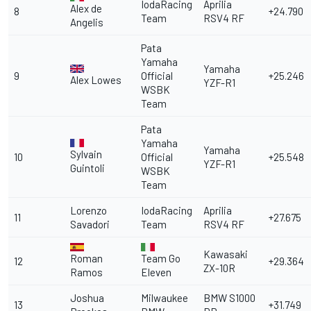
IodaRacing
Aprilia
Alex de
8
+24.790
Team
RSV4 RF
Angelis
Pata
Yamaha
Yamaha
9
Official
+25.246
Alex Lowes
YZF-R1
WSBK
Team
Pata
Yamaha
Yamaha
Sylvain
10
Official
+25.548
YZF-R1
Guintoli
WSBK
Team
Lorenzo
IodaRacing
Aprilia
11
+27.675
Savadori
Team
RSV4 RF
Kawasaki
Roman
Team Go
12
+29.364
ZX-10R
Ramos
Eleven
Joshua
Milwaukee
BMW S1000
13
+31.749