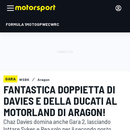
FORMULA 1
MOTOGP
WEC
WRC
GARA
WSBK
Aragon
FANTASTICA DOPPIETTA DI
DAVIES E DELLA DUCATI AL
MOTORLAND DI ARAGON!
Chaz Davies domina anche Gara 2, lasciando
lottare Sykes e Rea solo per il secondo posto.