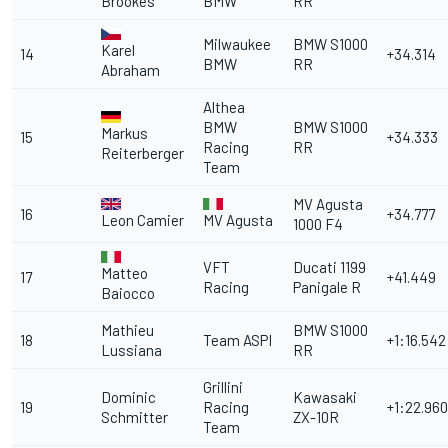
Brookes
BMW
RR
Milwaukee
BMW S1000
Karel
14
+34.314
BMW
RR
Abraham
Althea
BMW
BMW S1000
Markus
15
+34.333
Racing
RR
Reiterberger
Team
MV Agusta
16
+34.777
Leon Camier
MV Agusta
1000 F4
VFT
Ducati 1199
Matteo
17
+41.449
Racing
Panigale R
Baiocco
Mathieu
BMW S1000
18
Team ASPI
+1:16.542
Lussiana
RR
Grillini
Dominic
Kawasaki
19
Racing
+1:22.960
Schmitter
ZX-10R
Team