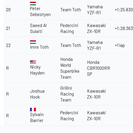
Yamaha
Peter
20
Team Toth
+1:25.830
YZF-R1
Sebestyen
Saeed Al
Pedercini
Kawasaki
21
+1:28.363
Sulaiti
Racing
ZX-10R
Yamaha
22
Team Toth
+1 lap
Imre Toth
YZF-R1
Honda
Honda
World
Nicky
R
CBR1000RR
Superbike
Hayden
SP
Team
Grillini
Joshua
Kawasaki
R
Racing
Hook
ZX-10R
Team
Pedercini
Kawasaki
Sylvain
R
Racing
ZX-10R
Barrier