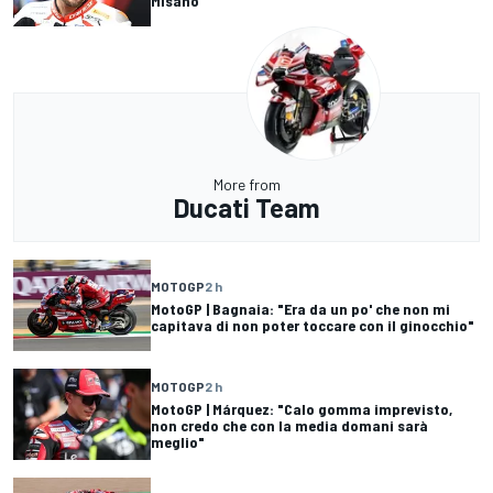
Misano
More from
Ducati Team
MOTOGP
2 h
MotoGP | Bagnaia: "Era da un po' che non mi
capitava di non poter toccare con il ginocchio"
MOTOGP
2 h
MotoGP | Márquez: "Calo gomma imprevisto,
non credo che con la media domani sarà
meglio"