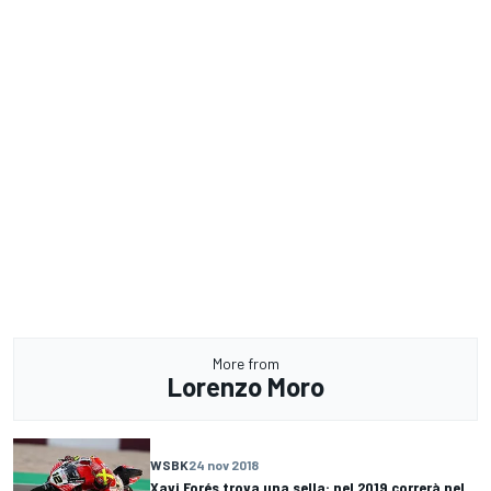
More from
Lorenzo Moro
WSBK
24 nov 2018
Xavi Forés trova una sella: nel 2019 correrà nel