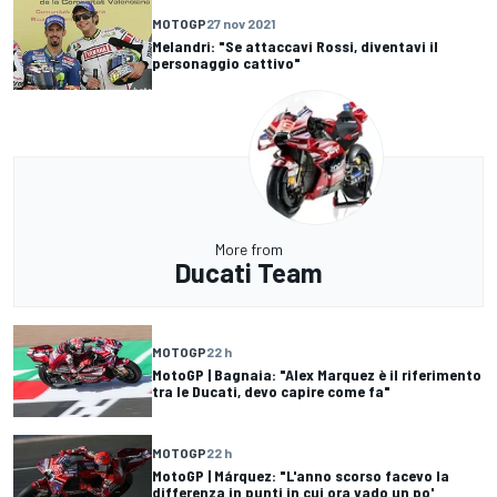
MOTOGP
27 nov 2021
Melandri: "Se attaccavi Rossi, diventavi il
personaggio cattivo"
More from
Ducati Team
MOTOGP
22 h
MotoGP | Bagnaia: "Alex Marquez è il riferimento
tra le Ducati, devo capire come fa"
MOTOGP
22 h
MotoGP | Márquez: "L'anno scorso facevo la
differenza in punti in cui ora vado un po'