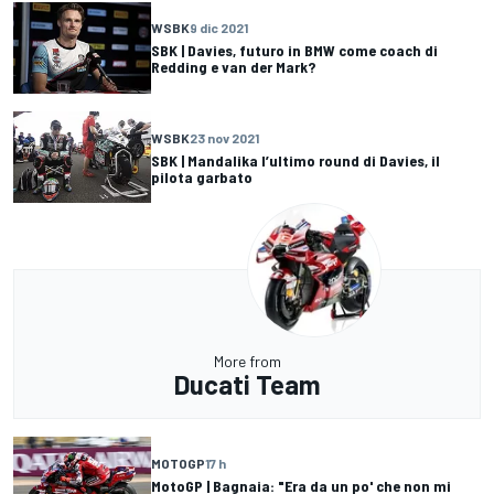
WSBK
9 dic 2021
SBK | Davies, futuro in BMW come coach di
Redding e van der Mark?
WSBK
23 nov 2021
SBK | Mandalika l’ultimo round di Davies, il
pilota garbato
More from
Ducati Team
MOTOGP
17 h
MotoGP | Bagnaia: "Era da un po' che non mi