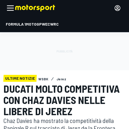
FORMULA 1
MOTOGP
WEC
WRC
ULTIME NOTIZIE
WSBK
Jerez
DUCATI MOLTO COMPETITIVA
CON CHAZ DAVIES NELLE
LIBERE DI JEREZ
Chaz Davies ha mostrato la competitività della
Panigale R sul tracciato di Jerez de la Frontera,