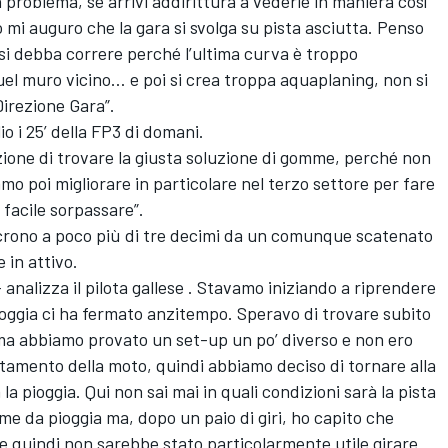
 problema, se arrivi addirittura a vederle in maniera così
 mi auguro che la gara si svolga su pista asciutta. Penso
 si debba correre perché l’ultima curva è troppo
uel muro vicino… e poi si crea troppa aquaplaning, non si
Direzione Gara”.
o i 25’ della FP3 di domani.
ezione di trovare la giusta soluzione di gomme, perché non
o poi migliorare in particolare nel terzo settore per fare
facile sorpassare”.
 crono a poco più di tre decimi da un comunque scatenato
 in attivo.
– analizza il pilota gallese . Stavamo iniziando a riprendere
ioggia ci ha fermato anzitempo. Speravo di trovare subito
, ma abbiamo provato un set-up un po’ diverso e non ero
amento della moto, quindi abbiamo deciso di tornare alla
a pioggia. Qui non sai mai in quali condizioni sarà la pista
e da pioggia ma, dopo un paio di giri, ho capito che
 e quindi non sarebbe stato particolarmente utile girare