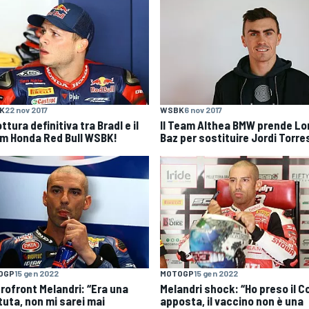
K
22 nov 2017
WSBK
6 nov 2017
ottura definitiva tra Bradl e il
Il Team Althea BMW prende Lo
m Honda Red Bull WSBK!
Baz per sostituire Jordi Torre
OGP
15 gen 2022
MOTOGP
15 gen 2022
trofront Melandri: “Era una
Melandri shock: “Ho preso il C
tuta, non mi sarei mai
apposta, il vaccino non è una