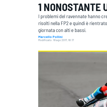
1 NONOSTANTE 
MOTOGP
WEC
I problemi del ravennate hanno cre
risolti nella FP2 e quindi è rientra
giornata con alti e bassi.
Marcello Pollini
Modificato:
18 ago 2017, 18:17
WRC