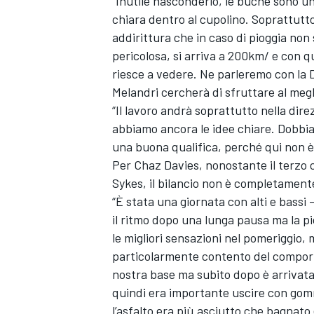
“Inutile nasconderlo, le buche sono un
chiara dentro al cupolino. Soprattutto
addirittura che in caso di pioggia non
pericolosa, si arriva a 200km/ e con q
riesce a vedere. Ne parleremo con la 
Melandri cercherà di sfruttare al megli
“Il lavoro andrà soprattutto nella dir
abbiamo ancora le idee chiare. Dobbiam
una buona qualifica, perché qui non è 
Per Chaz Davies, nonostante il terzo
Sykes, il bilancio non è completamente
“È stata una giornata con alti e bassi 
il ritmo dopo una lunga pausa ma la p
le migliori sensazioni nel pomeriggio
ENDURANCE/GT
particolarmente contento del comport
nostra base ma subito dopo è arrivata l
quindi era importante uscire con gomm
l’asfalto era più asciutto che bagnato