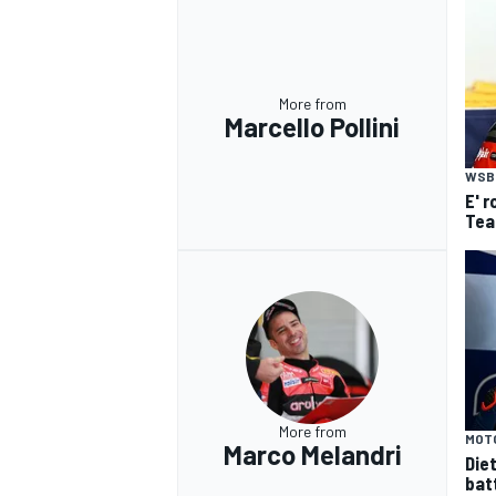
More from
Marcello Pollini
WSB
E' r
Tea
More from
MOT
Marco Melandri
Die
bat