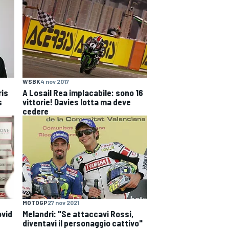
WSBK
4 nov 2017
ris
A Losail Rea implacabile: sono 16
s
vittorie! Davies lotta ma deve
cedere
MOTOGP
27 nov 2021
ovid
Melandri: "Se attaccavi Rossi,
diventavi il personaggio cattivo"