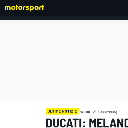
FORMULA 1
ULTIME NOTIZIE
WSBK
Lausitzring
DUCATI: MELAND