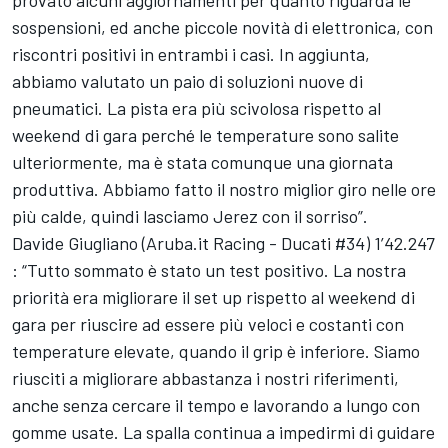
provato alcuni aggiornamenti per quanto riguarda le
sospensioni, ed anche piccole novità di elettronica, con
riscontri positivi in entrambi i casi. In aggiunta,
abbiamo valutato un paio di soluzioni nuove di
pneumatici. La pista era più scivolosa rispetto al
weekend di gara perché le temperature sono salite
ulteriormente, ma è stata comunque una giornata
produttiva. Abbiamo fatto il nostro miglior giro nelle ore
più calde, quindi lasciamo Jerez con il sorriso”.
Davide Giugliano (Aruba.it Racing - Ducati #34) 1’42.247
: “Tutto sommato è stato un test positivo. La nostra
priorità era migliorare il set up rispetto al weekend di
gara per riuscire ad essere più veloci e costanti con
temperature elevate, quando il grip è inferiore. Siamo
riusciti a migliorare abbastanza i nostri riferimenti,
anche senza cercare il tempo e lavorando a lungo con
gomme usate. La spalla continua a impedirmi di guidare