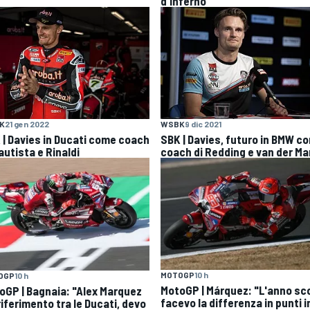
d'inferno
K
21 gen 2022
WSBK
9 dic 2021
 | Davies in Ducati come coach
SBK | Davies, futuro in BMW c
autista e Rinaldi
coach di Redding e van der Ma
MOTOGP
10 h
OGP
10 h
MotoGP | Márquez: "L'anno sc
oGP | Bagnaia: "Alex Marquez
facevo la differenza in punti i
 riferimento tra le Ducati, devo