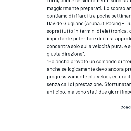
turni, anche se sicuramente sono stati
maggiormente preparati. Lo scorso an
contiamo di rifarci tra poche settiman
Davide Giugliano (Aruba.it Racing - Du
soprattutto in termini di elettronica
importante poter fare dei test approfo
concentra solo sulla velocità pura, e 
giusta direzione".
"Ho anche provato un comando di fren
anche se logicamente devo ancora pren
progressivamente più veloci, ed ora il
senza cali di prestazione. Sfortunatam
anticipo, ma sono stati due giorni impo
ENDURANCE/GT
Condi