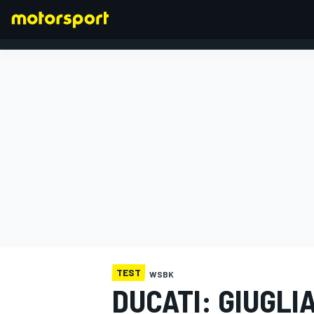
FORMULA 1
TEST
WSBK
DUCATI: GIUGLI