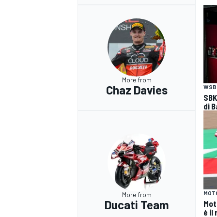
More from
Chaz Davies
WSB
SBK
di B
MOT
More from
Ducati Team
Mot
è il