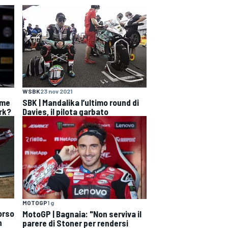
WSBK
23 nov 2021
ome
SBK | Mandalika l’ultimo round di
rk?
Davies, il pilota garbato
MOTOGP
1 g
orso
MotoGP | Bagnaia: "Non serviva il
n
parere di Stoner per rendersi