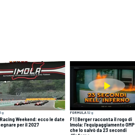
1 g
FORMULA 1
2 g
 Racing Weekend: ecco le date
F1 | Berger racconta il rogo di
segnare per il 2027
Imola: l'equipaggiamento OMP
che lo salvò da 23 secondi