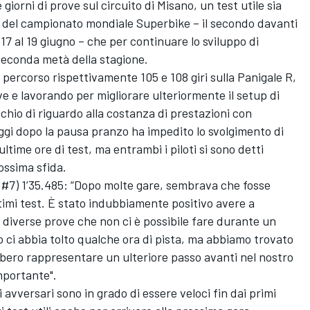
iorni di prove sul circuito di Misano, un test utile sia
d del campionato mondiale Superbike – il secondo davanti
17 al 19 giugno – che per continuare lo sviluppo di
a seconda metà della stagione.
percorso rispettivamente 105 e 108 giri sulla Panigale R,
 e lavorando per migliorare ulteriormente il setup di
chio di riguardo alla costanza di prestazioni con
ggi dopo la pausa pranzo ha impedito lo svolgimento di
time ore di test, ma entrambi i piloti si sono detti
rossima sfida.
 #7) 1’35.485: “Dopo molte gare, sembrava che fosse
imi test. È stato indubbiamente positivo avere a
 diverse prove che non ci è possibile fare durante un
 ci abbia tolto qualche ora di pista, ma abbiamo trovato
bero rappresentare un ulteriore passo avanti nel nostro
mportante".
i avversari sono in grado di essere veloci fin dai primi