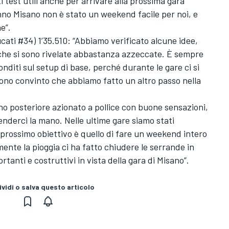
 test utili anche per arrivare alla prossima gara
no Misano non è stato un weekend facile per noi, e
e”.
cati #34) 1’35.510: “Abbiamo verificato alcune idee,
, che si sono rivelate abbastanza azzeccate. È sempre
nditi sul setup di base, perché durante le gare ci si
sono convinto che abbiamo fatto un altro passo nella
o posteriore azionato a pollice con buone sensazioni,
derci la mano. Nelle ultime gare siamo stati
 prossimo obiettivo è quello di fare un weekend intero
ente la pioggia ci ha fatto chiudere le serrande in
rtanti e costruttivi in vista della gara di Misano”.
vidi o salva questo articolo