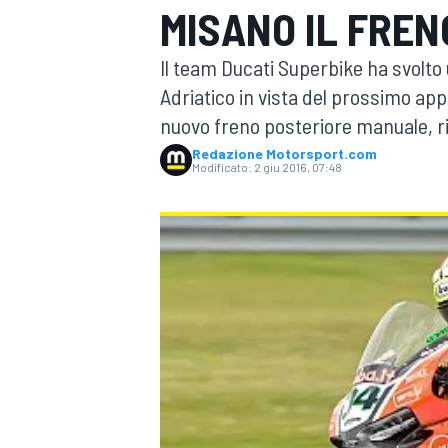
MISANO IL FRE
MOTOGP
WEC
Il team Ducati Superbike ha svolto 
Adriatico in vista del prossimo ap
nuovo freno posteriore manuale, r
Redazione Motorsport.com
Modificato:
2 giu 2016, 07:48
WRC