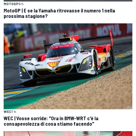
MOTOGP
6 h
MotoGP | E se la Yamaha ritrovasse il numero 1 nella
prossima stagione?
WEC
7 h
WEC | Vosse sorride: "Ora in BMW-WRT c'è la
consapevolezza di cosa stiamo facendo"