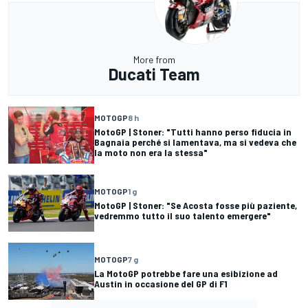
More from
Ducati Team
MOTOGP
8 h
MotoGP | Stoner: "Tutti hanno perso fiducia in
Bagnaia perché si lamentava, ma si vedeva che
la moto non era la stessa"
MOTOGP
1 g
MotoGP | Stoner: "Se Acosta fosse più paziente,
vedremmo tutto il suo talento emergere"
MOTOGP
7 g
La MotoGP potrebbe fare una esibizione ad
Austin in occasione del GP di F1