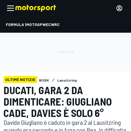
FORMULA 1
MOTOGP
WEC
WRC
ULTIME NOTIZIE
WSBK
Lausitzring
DUCATI, GARA 2 DA
DIMENTICARE: GIUGLIANO
CADE, DAVIES È SOLO 6°
Davide Giugliano è caduto in gara 2 al Lausitzring
quando era secondo e in fuga con Rea. In difficolta